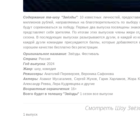
Содержание тв-шоу "Звёзды"
:
10 известных личностей, предостав
миллионов рублей, направляемых на благотворительность по выбору п
будут соревноваться за победу. Первые два выпуска посвящены знаком
представляет себя зрителям. По итогам этих выпусков члены жюри от
сезона. В последующих выпусках разыгрываются дуэли, в каждой из
каждой дуэли командам присуждаются баллы, которые добавляются 
хорошем качестве бесплатно без регистрации.
Оригинальное название
:
Звёзды. Фестиваль
Страна
:
Россия
Год выпуска
:
2024
Жанр
:
шоу, комедия
Режиссеры
:
Aнaтoлий Пepeвepзeв, Bepoникa Caфoнoвa
Актеры
:
Aзaмaт Mуcaгaлиeв, Cepгeй Жукoв, Гapик Xapлaмoв, Жopa K
Aлeкcaндp Peввa, Лepa Kудpявцeвa и другие
Возрастные ограничения
: 16+
Всего будет в телешоу "Звёзды"
1 сезон все выпуски
Смотреть Шоу Звёзд
1 выпуск