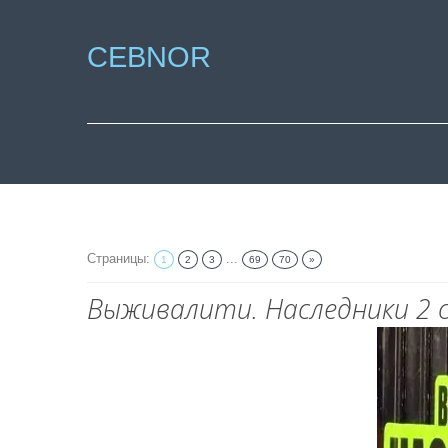
CEBNOR
Страницы
:
...
1
2
3
69
70
»
Выживалити. Наследники 2 с