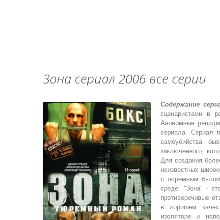
Зона сериал 2006 все серии
Содержание сери
сценаристами в р
Анонимные рециди
сериала. Сериал 
самоубийства бы
заключенного, кот
Для создания боле
неизвестных широк
с тюремным бытом
среде. "Зона" - э
противоречивые от
в хорошем качес
изоляторе и нап