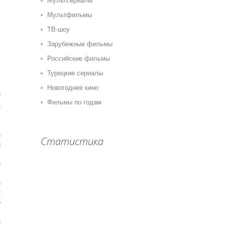
Мультсериалы
Мультфильмы
ТВ-шоу
Зарубежные фильмы
Российские фильмы
Турецкие сериалы
Новогоднее кино
0
Фильмы по годам
е
.
я
о
Статистика
и
.
и
х
й
к
о
м
и