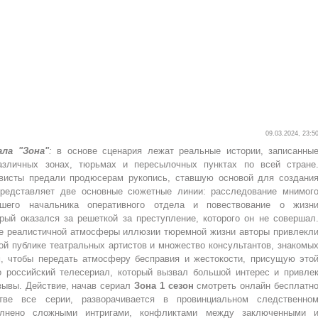
09.03.2024, 23:5
ала "Зона"
:
в основе сценария лежат реальные истории, записанны
азличных зонах, тюрьмах и пересылочных пунктах по всей стране
висты предали продюсерам рукопись, ставшую основой для создани
представляет две основные сюжетные линии: расследование мнимог
вшего начальника оперативного отдела и повествование о жизн
орый оказался за решеткой за преступление, которого он не совершал
е реалистичной атмосферы иллюзии тюремной жизни авторы привлекл
ой публике театральных артистов и множество консультантов, знакомы
, чтобы передать атмосферу бесправия и жестокости, присущую это
то российский телесериал, который вызвал большой интерес и привле
зывы. Действие, начав сериал
Зона 1 сезон
смотреть онлайн бесплатн
тве все серии, разворачивается в провинциальном следственно
олнено сложными интригами, конфликтами между заключенными 