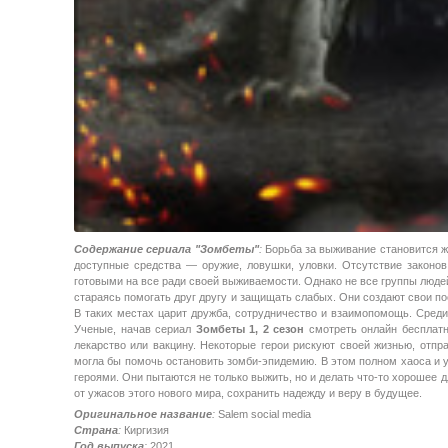
Содержание сериала "Зомбеты"
:
Борьба за выживание становится же
доступные средства — оружие, ловушки, уловки. Отсутствие законов
готовыми на все ради своей выживаемости. Однако не все группы люде
стараясь помогать друг другу и защищать слабых. Они создают свои по
В таких местах царит дружба, сотрудничество и взаимопомощь. Среди
Ученые, начав сериал
Зомбеты 1, 2 сезон
смотреть онлайн бесплатн
лекарство или вакцину. Некоторые герои рискуют своей жизнью, отпр
могла бы помочь остановить зомби-эпидемию. В этом полном хаоса и у
героями. Они пытаются не только выжить, но и делать что-то хорошее 
от ужасов этого нового мира, сохранить надежду и веру в будущее.
Оригинальное название
:
Salem social media
Страна
:
Киргизия
Год выпуска
:
2021