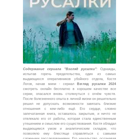
Содержание сериала "Взгляд русалки"
:
Однажды,
испытав горечь предательства, один из самых
выдающихся оперативников убойного отдела, Костя
Логов, начав мини - сериал
Взгляд русалки 2024
смотреть онлайн бесплатно в хорошем качестве все
серии, опасался вновь столкнуться с огнём чувств.
После болезненного опыта в личной жизни он решительно
решил не допускать возможности завязать близкие
отношения с кем-либо ещё. Его сердце, словно
запечатанная книга, оставалось закрытым, и ничто не
отвлекало его от работы, которая стала единственным
утешением и смыслом его существования. Костя обладал
выдающимся умом и аналитическим складом, что
позволяло ему блестяще справляться с самыми
сложными расследованиями. Его начальство, осознавая