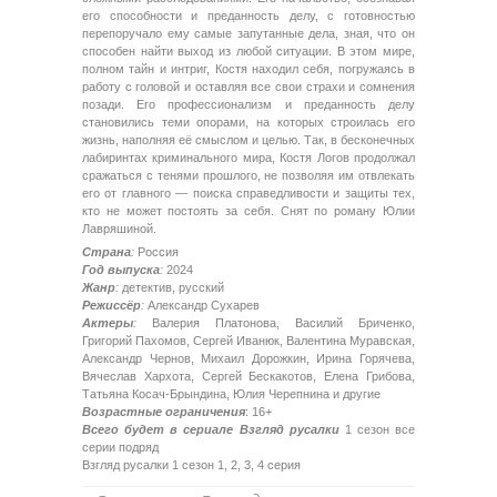
его способности и преданность делу, с готовностью
перепоручало ему самые запутанные дела, зная, что он
способен найти выход из любой ситуации. В этом мире,
полном тайн и интриг, Костя находил себя, погружаясь в
работу с головой и оставляя все свои страхи и сомнения
позади. Его профессионализм и преданность делу
становились теми опорами, на которых строилась его
жизнь, наполняя её смыслом и целью. Так, в бесконечных
лабиринтах криминального мира, Костя Логов продолжал
сражаться с тенями прошлого, не позволяя им отвлекать
его от главного — поиска справедливости и защиты тех,
кто не может постоять за себя. Снят по роману Юлии
Лавряшиной.
Страна
:
Россия
Год выпуска
:
2024
Жанр
:
детектив, русский
Режиссёр
:
Александр Сухарев
Актеры
:
Валерия Платонова, Василий Бриченко,
Григорий Пахомов, Сергей Иванюк, Валентина Муравская,
Александр Чернов, Михаил Дорожкин, Ирина Горячева,
Вячеслав Хархота, Сергей Бескакотов, Елена Грибова,
Татьяна Косач-Брындина, Юлия Черепнина и другие
Возрастные ограничения
: 16+
Всего будет в сериале Взгляд русалки
1 сезон все
серии подряд
Взгляд русалки 1 сезон 1, 2, 3, 4 серия