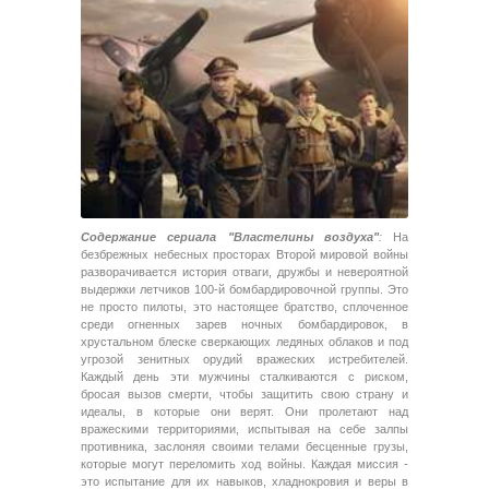
Содержание сериала "Властелины воздуха"
:
На
безбрежных небесных просторах Второй мировой войны
разворачивается история отваги, дружбы и невероятной
выдержки летчиков 100-й бомбардировочной группы. Это
не просто пилоты, это настоящее братство, сплоченное
среди огненных зарев ночных бомбардировок, в
хрустальном блеске сверкающих ледяных облаков и под
угрозой зенитных орудий вражеских истребителей.
Каждый день эти мужчины сталкиваются с риском,
бросая вызов смерти, чтобы защитить свою страну и
идеалы, в которые они верят. Они пролетают над
вражескими территориями, испытывая на себе залпы
противника, заслоняя своими телами бесценные грузы,
которые могут переломить ход войны. Каждая миссия -
это испытание для их навыков, хладнокровия и веры в