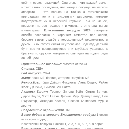
себя и своих товарищей. Они знают, что каждый вылет
может стать последним, что каждая секунда на летном
аппарате — это борьба не только с физическими
преградами, но и с духовными демонами, которые
подстерегают их в небесной глубине. Тем не менее,
несмотря на все трудности и угрозы, этот отряд, начав
мини-сериал
Властелины воздуха 2024
смотреть
онлайн бесплатно в хорошем качестве все серии,
бросает вызов судьбе с несокрушимой решимостью и
духом. В их глазах сияют неугасаемая надежда, дерзкий
бунт против несправедливости и глубокое уважение к
братьям по оружию, которые готовы идти на подвиг ради
общей цели.
Оригинальное название
:
Masters of the Air
Страна
:
США
Год выпуска
:
2024
Жанр
:
военный, боевик, история, зарубежный
Режиссёры
:
Кэри Дзёдзи Фукунага, Анна Боден, Райан
Флек, Ди Риис, Тимоти Ван Паттен
Актеры
:
Каллум Тернер, Энтони Бойл, Остин Батлер,
Дарра Коули, Мэтт Гэвэн, Джонас Мур, Дэвид Шилдс, Бен
Рэдклифф, Джордан Колсон, Стивен Кэмпбелл Мур и
другие
Возрастные ограничения
: 16+
Всего будет в сериале Властелины воздуха
1 сезон
все серии подряд
Властелины воздуха 1 сезон 1, 2, 3, 4, 5, 6, 7, 8, 9 серия
Властелины воздуха
не получит продолжение ,