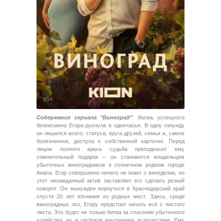
Содержание сериала "Виноград"
:
Жизнь успешного
бизнесмена Егора рухнула в одночасье. В одну секунду
он лишился всего: статуса, круга друзей, семьи и, самое
болезненное, доступа к собственной карточке. Перед
лицом полного краха судьба преподносит ему
сомнительный подарок – он становится владельцем
убыточных виноградников в солнечном родном городе
Анапа. Егор совершенно ничего не знает о виноделии, но
этот неожиданный актив заставляет его сделать резкий
поворот. Он вынужден вернуться в Краснодарский край
спустя 20 лет изгнания из родных мест. Здесь, среди
виноградных лоз, Егору предстоит начать всё с чистого
листа. Это будет не только битва за спасение убыточного
хозяйства, но и глубокое внутреннее путешествие. Ему