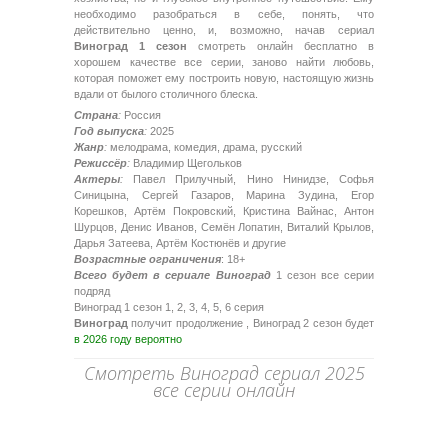
необходимо разобраться в себе, понять, что
действительно ценно, и, возможно, начав сериал
Виноград 1 сезон
смотреть онлайн бесплатно в
хорошем качестве все серии, заново найти любовь,
которая поможет ему построить новую, настоящую жизнь
вдали от былого столичного блеска.
Страна
:
Россия
Год выпуска
:
2025
Жанр
:
мелодрама, комедия, драма, русский
Режиссёр
:
Владимир Щегольков
Актеры
:
Павел Прилучный, Нино Нинидзе, Софья
Синицына, Сергей Газаров, Марина Зудина, Егор
Корешков, Артём Покровский, Кристина Вайнас, Антон
Шурцов, Денис Иванов, Семён Лопатин, Виталий Крылов,
Дарья Затеева, Артём Костюнёв и другие
Возрастные ограничения
: 18+
Всего будет в сериале Виноград
1 сезон все серии
подряд
Виноград 1 сезон 1, 2, 3, 4, 5, 6 серия
Виноград
получит продолжение , Виноград 2 сезон будет
в 2026 году вероятно
Смотреть Виноград сериал 2025
все серии онлайн