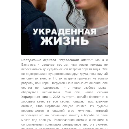
Содержание сериала "Украденная жизнь"
:
Маша и
Василиса - сводные сестры, чьи жизни никогда не
пересекались до судьбоносной встречи спустя годы. Обе
не подозревали о существовании друг друга, пока случай
не свел их вместе. Но их встреча принесет не только
радость, но и горе. Погруженные в новые отношения, обе
сестры не подозревают, что новая любовь может
обернуться несчастьем. Они обе, начав сериал
Украденная жизнь 2022
смотреть онлайн бесплатно в
хорошем качестве все серии, попадают под влияние
обмана, став жертвами общего жениха. Их судьбы
переплетаются в опасной игре мужчины, который
использует их как разменную монету в борьбе за свое
место под солнцем. Разоблачение обмана и их сила в
сопротивлении принимают центральное место в сюжете,