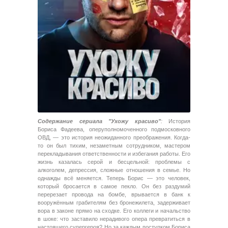
Содержание сериала "Ухожу красиво"
:
История
Бориса Фадеева, оперуполномоченного подмосковного
ОВД, — это история неожиданного преображения. Когда-
то он был тихим, незаметным сотрудником, мастером
перекладывания ответственности и избегания работы. Его
жизнь казалась серой и бесцельной: проблемы с
алкоголем, депрессия, сложные отношения в семье. Но
однажды всё меняется. Теперь Борис — это человек,
который бросается в самое пекло. Он без раздумий
перерезает провода на бомбе, врывается в банк к
вооружённым грабителям без бронежилета, задерживает
вора в законе прямо на сходке. Его коллеги и начальство
в шоке: что заставило нерадивого опера превратиться в
настоящего супергероя? Но за каждым поступком Бориса