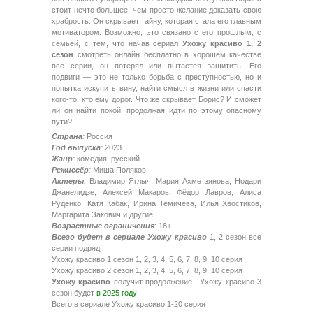
стоит нечто большее, чем просто желание доказать свою
храбрость. Он скрывает тайну, которая стала его главным
мотиватором. Возможно, это связано с его прошлым, с
семьёй, с тем, что начав сериал
Ухожу красиво 1, 2
сезон
смотреть онлайн бесплатно в хорошем качестве
все серии, он потерял или пытается защитить. Его
подвиги — это не только борьба с преступностью, но и
попытка искупить вину, найти смысл в жизни или спасти
кого-то, кто ему дорог. Что же скрывает Борис? И сможет
ли он найти покой, продолжая идти по этому опасному
пути?
Страна
:
Россия
Год выпуска
:
2023
Жанр
:
комедия, русский
Режиссёр
:
Миша Поляков
Актеры
:
Владимир Яглыч, Мария Ахметзянова, Нодари
Джанелидзе, Алексей Макаров, Фёдор Лавров, Алиса
Руденко, Катя Кабак, Ирина Темичева, Илья Хвостиков,
Маргарита Закович и другие
Возрастные ограничения
: 18+
Всего будет в сериале Ухожу красиво
1, 2 сезон все
серии подряд
Ухожу красиво 1 сезон 1, 2, 3, 4, 5, 6, 7, 8, 9, 10 серия
Ухожу красиво 2 сезон 1, 2, 3, 4, 5, 6, 7, 8, 9, 10 серия
Ухожу красиво
получит продолжение , Ухожу красиво 3
сезон будет
в 2025 году
Всего в сериале Ухожу красиво 1-20 серия