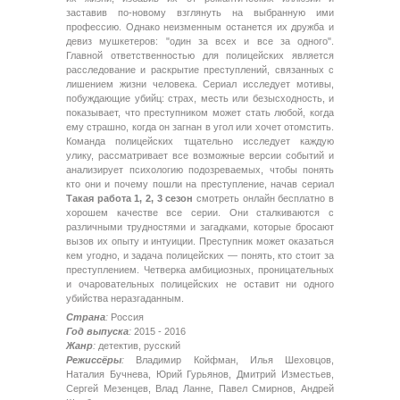
заставив по-новому взглянуть на выбранную ими
профессию. Однако неизменным останется их дружба и
девиз мушкетеров: "один за всех и все за одного".
Главной ответственностью для полицейских является
расследование и раскрытие преступлений, связанных с
лишением жизни человека. Сериал исследует мотивы,
побуждающие убийц: страх, месть или безысходность, и
показывает, что преступником может стать любой, когда
ему страшно, когда он загнан в угол или хочет отомстить.
Команда полицейских тщательно исследует каждую
улику, рассматривает все возможные версии событий и
анализирует психологию подозреваемых, чтобы понять
кто они и почему пошли на преступление, начав сериал
Такая работа 1, 2, 3 сезон
смотреть онлайн бесплатно в
хорошем качестве все серии. Они сталкиваются с
различными трудностями и загадками, которые бросают
вызов их опыту и интуиции. Преступник может оказаться
кем угодно, и задача полицейских — понять, кто стоит за
преступлением. Четверка амбициозных, проницательных
и очаровательных полицейских не оставит ни одного
убийства неразгаданным.
Страна
:
Россия
Год выпуска
:
2015 - 2016
Жанр
:
детектив, русский
Режиссёры
:
Владимир Койфман, Илья Шеховцов,
Наталия Бучнева, Юрий Гурьянов, Дмитрий Изместьев,
Сергей Мезенцев, Влад Ланне, Павел Смирнов, Андрей