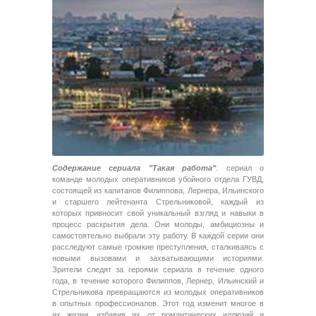
Содержание сериала "Такая работа"
:
сериал о
команде молодых оперативников убойного отдела ГУВД,
состоящей из капитанов Филиппова, Лернера, Ильинского
и старшего лейтенанта Стрельниковой, каждый из
которых привносит свой уникальный взгляд и навыки в
процесс раскрытия дела. Они молоды, амбициозны и
самостоятельно выбрали эту работу. В каждой серии они
расследуют самые громкие преступления, сталкиваясь с
новыми вызовами и захватывающими историями.
Зрители следят за героями сериала в течение одного
года, в течение которого Филиппов, Лернер, Ильинский и
Стрельникова превращаются из молодых оперативников
в опытных профессионалов. Этот год изменит многое в
их жизни, избавив их от романтических иллюзий и