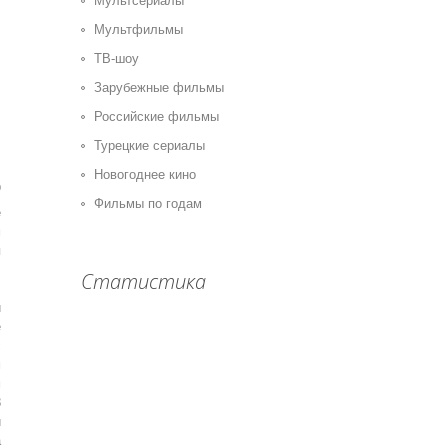
Мультсериалы
Мультфильмы
ТВ-шоу
Зарубежные фильмы
Российские фильмы
Турецкие сериалы
Новогоднее кино
0
Фильмы по годам
е
м
я
Статистика
,
й
е
с
м
м
8
й
а