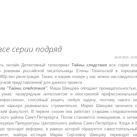
все серии подряд
18.02.2023, 14:0
ть онлайн Детективный телесериал
Тайны следствия
все серии вс
о романам российской писательницы Елены Топильской в хороше
080p без регистрации. Также, в нашем плеере у нас можно наслаждатьс
учкой представленной для данного проекта.
ала "Тайны следствия"
:
Маша Швецова обладает проницательностью
 умом, незаурядным интеллектом и обостренной профессионально
рофессионал, способный решить любую задачу, поэтому никого н
 ее карьера развивалась стремительно. Мария Швецова окончила 
кий факультет. В первом сезоне она работает старшим следователе
ского района Санкт-Петербурга. Потом становится помощником, а зате
окурора Прокуратуры Центрального района Санкт-Петербурга. Когда в 
уре проходит реформа, в рамках которой образуется самостоятельны
митет, майора юстиции Марию Сергеевну Швецову переводят н