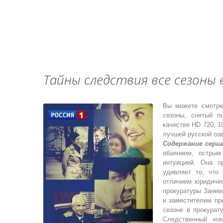
Тайны следствия все сезоны 
Вы можете смотре
сезоны, снятый п
качестве HD 720, 1
лучшей русской озв
Содержание сери
обаянием, острым
интуицией. Она п
удивляет то, что
отличием юридичес
прокуратуры Занев
и заместителем пр
сезоне в прокурат
Следственный ко