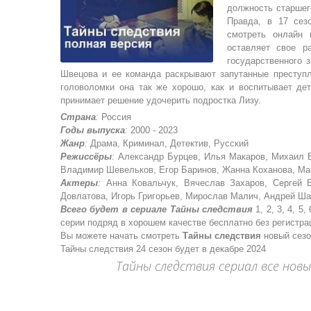
должность старшег
Правда, в 17 сез
смотреть онлайн 
оставляет свое р
государственного 
Швецова и ее команда раскрывают запутанные преступ
головоломки она так же хорошо, как и воспитывает де
принимает решение удочерить подростка Лизу.
Страна
:
Россия
Годы выпуска
:
2000 - 2023
Жанр
:
Драма, Криминал, Детектив, Русский
Режиссёры
:
Александр Бурцев, Илья Макаров, Михаил В
Владимир Шевельков, Егор Баринов, Жанна Коханова, М
Актеры
:
Анна Ковальчук, Вячеслав Захаров, Сергей 
Довлатова, Игорь Григорьев, Мирослав Малич, Андрей Ша
Всего будет в сериале Тайны следствия
1, 2, 3, 4, 5,
серии подряд в хорошем качестве бесплатно без регистра
Вы можете начать смотреть
Тайны следствия
новый сезо
Тайны следствия 24 сезон будет в декабре 2024
Тайны следствия сериал все нов