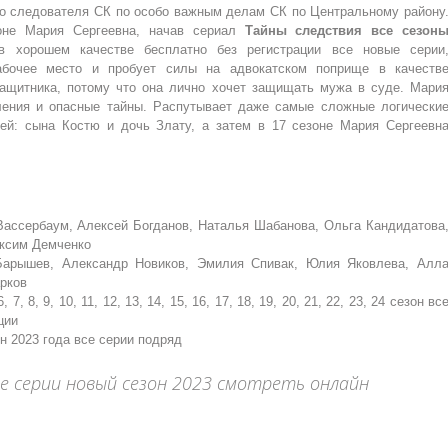
о следователя СК по особо важным делам СК по Центральному району
оне Мария Сергеевна, начав сериал
Тайны следствия все сезон
в хорошем качестве бесплатно без регистрации все новые серии
абочее место и пробует силы на адвокатском поприще в качеств
защитника, потому что она лично хочет защищать мужа в суде. Мари
ления и опасные тайны. Распутывает даже самые сложные логически
тей: сына Костю и дочь Злату, а затем в 17 сезоне Мария Сергеевн
ассербаум, Алексей Богданов, Наталья Шабанова, Ольга Кандидатова
аксим Демченко
Барышев, Александр Новиков, Эмилия Спивак, Юлия Яковлева, Алл
рков
 6, 7, 8, 9, 10, 11, 12, 13, 14, 15, 16, 17, 18, 19, 20, 21, 22, 23, 24 сезон вс
ции
н 2023 года все серии подряд
ые серии новый сезон 2023 смотреть онлайн