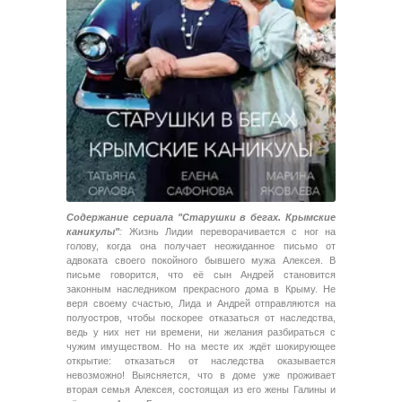
Содержание сериала "Старушки в бегах. Крымские
каникулы"
:
Жизнь Лидии переворачивается с ног на
голову, когда она получает неожиданное письмо от
адвоката своего покойного бывшего мужа Алексея. В
письме говорится, что её сын Андрей становится
законным наследником прекрасного дома в Крыму. Не
веря своему счастью, Лида и Андрей отправляются на
полуостров, чтобы поскорее отказаться от наследства,
ведь у них нет ни времени, ни желания разбираться с
чужим имуществом. Но на месте их ждёт шокирующее
открытие: отказаться от наследства оказывается
невозможно! Выясняется, что в доме уже проживает
вторая семья Алексея, состоящая из его жены Галины и