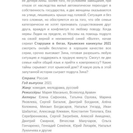
её дочери Анны. Более того, по условиям завещания, при
отказе от наследства жильё автоматически переходит в
собственность государства, и две женщины оказываются
на улице, лишившись крыши над головой. Ситуация и без
того сложная, но обостряется из-за того, что обе семьи
категорически не хотят признавать существование друг
друга, враждуя и конфликтуя по любому поводу. Когда
нервы Лидии на пределе, из Москвы на помощь подруге
на своей верной и неизменной синей «Волге», начав
сериал
Старушки в бегах. Крымские каникулы 2021
смотреть онлайн бесплатно в хорошем качестве все
серии, срочно выезжает Зина, готовая разрешить любую
ситуацию и поддержать в трудную минуту. Смогут ли две
семьи найти общий язык и прийти к компромиссу? Какие
тайны скрывает этот крымский дом? И какую роль в этой
запутанной истории сыграет подруга Зина?
Страна
:
Россия
Год выпуска
:
2021
Жанр
:
комедия, мелодрама, русский
Режиссёры
:
Мария Маханько, Всеволод Аравин
Актеры
:
Елена Сафонова, Татьяна Орлова, Марина
Яковлева, Сергей Баталов, Дмитрий Богданов, Алёна
Коломина, Михаил Богдасаров, Наталья Унгард, Иван
Шабалтас, Александр Клюквин, Константин Тополага, Ева
Серебренникова, Сергей Загребнев, Алексей Анищенко,
Дмитрий Смирнов, Вячеслав Манучаров, Ольга
Гончаренко, Геннадий Семёнов, Юрий Лопарёв, Наталья
Лукеичева и другие