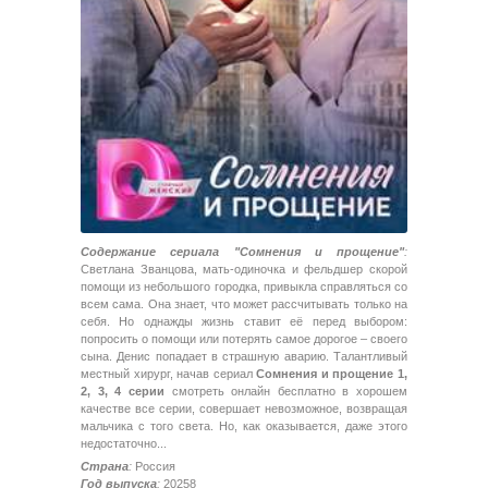
Содержание сериала "Сомнения и прощение"
:
Светлана Званцова, мать-одиночка и фельдшер скорой
помощи из небольшого городка, привыкла справляться со
всем сама. Она знает, что может рассчитывать только на
себя. Но однажды жизнь ставит её перед выбором:
попросить о помощи или потерять самое дорогое – своего
сына. Денис попадает в страшную аварию. Талантливый
местный хирург, начав сериал
Сомнения и прощение 1,
2, 3, 4 серии
смотреть онлайн бесплатно в хорошем
качестве все серии, совершает невозможное, возвращая
мальчика с того света. Но, как оказывается, даже этого
недостаточно...
Страна
:
Россия
Год выпуска
:
20258