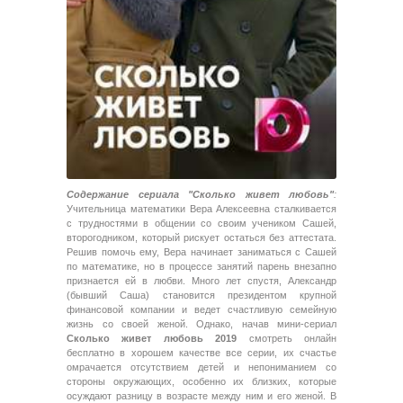
Содержание сериала "Сколько живет любовь"
:
Учительница математики Вера Алексеевна сталкивается
с трудностями в общении со своим учеником Сашей,
второгодником, который рискует остаться без аттестата.
Решив помочь ему, Вера начинает заниматься с Сашей
по математике, но в процессе занятий парень внезапно
признается ей в любви. Много лет спустя, Александр
(бывший Саша) становится президентом крупной
финансовой компании и ведет счастливую семейную
жизнь со своей женой. Однако, начав мини-сериал
Сколько живет любовь 2019
смотреть онлайн
бесплатно в хорошем качестве все серии, их счастье
омрачается отсутствием детей и непониманием со
стороны окружающих, особенно их близких, которые
осуждают разницу в возрасте между ним и его женой. В