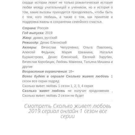
сердце истории лежит не только романтическая история
любви между учительницей и учеником, но и история о
том, какие вызовы приходится преодолевать, чтобы быть
с тем, кого любишь, а также о том, как принятие и
поддержка важны в сохранении семейного счастья.
Страна
:
Россия
Год выпуска
:
2019
Жанр
:
драма, русский
Режиссёр
:
Денис Елеонский
Актеры
:
Вячеслав Чепурченко, Ольга Павловец,
Алексей Федькин, Мария Шманина, Наталья
Бурмистрова, Денис Елеонский, Евгений Зарубин,
Вячеслав Коробицин, Любовь Макеева, Татьяна Мишина и
другие
Возрастные ограничения
: 18+
Всего будет в сериале Сколько живет любовь
1
сезон все серии подряд
Сколько живет любовь 1 сезон 1, 2, 3, 4 серия
Сколько живет любовь
не получит продолжение ,
Сколько живет любовь 2 сезон не будет
Смотреть Сколько живет любовь
2019 сериал онлайн 1 сезон все
серии