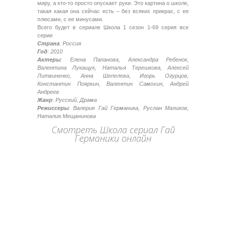
миру, а кто-то просто опускает руки. Это картина о школе,
такая какая она сейчас есть – без всяких прикрас, с ее
плюсами, с ее минусами.
Всего будет в сериале Школа 1 сезон 1-69 серия все
серии
Страна
: Россия
Год
: 2010
Актеры
: Елена Папанова, Александра Ребенок,
Валентина Лукащук, Наталья Терешкова, Алексей
Литвиненко, Анна Шепелева, Игорь Огурцов,
Константин Пояркин, Валентин Самохин, Андрей
Андреев
Жанр
: Русский, Драма
Режиссеры
: Валерия Гай Германика, Руслан Маликов,
Наталия Мещанинова
Смотреть Школа сериал Гай
Германики онлайн