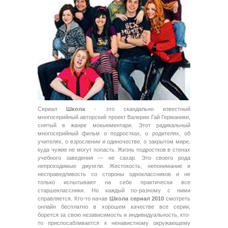
Сериал
Школа
- это скандально известный
многосерийный авторский проект Валерии Гай Германики,
снятый в жанре мокьюментари. Этот радикальный
многосерийный фильм о подростках, о родителях, об
учителях, о взрослении и одиночестве, о закрытом мире,
куда чужие не могут попасть. Жизнь подростков в стенах
учебного заведения — не сахар. Это своего рода
непроходимые джунгли. Жестокость, непонимание и
несправедливость со стороны одноклассников и не
только испытывают на себе практически все
старшеклассники. Но каждый по-разному с ними
справляется. Кто-то начав
Школа сериал 2010
смотреть
онлайн бесплатно в хорошем качестве все серии,
борется за свою независимость и индивидуальность, кто-
то приспосабливается к ненавистному окружающему