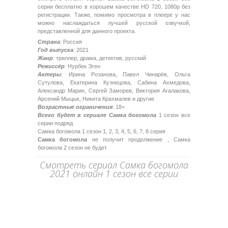
серии бесплатно в хорошем качестве HD 720, 1080p без
регистрации. Также, помимо просмотра в плеере у нас
можно наслаждаться лучшей русской озвучкой,
представленной для данного проекта.
Страна
:
Россия
Год выпуска
:
2021
Жанр
:
триллер, драма, детектив, русский
Режиссёр
:
Нурбек Эген
Актеры
:
Ирина Розанова, Павел Чинарёв, Ольга
Сутулова, Екатерина Кузнецова, Сабина Ахмедова,
Александр Марин, Сергей Заморев, Виктория Агалакова,
Арсений Мыцык, Никита Крахмалев и другие
Возрастные ограничения
: 18+
Всего будет в сериале Самка богомола
1 сезон все
серии подряд
Самка богомола 1 сезон 1, 2, 3, 4, 5, 6, 7, 8 серия
Самка богомола
не получит продолжение , Самка
богомола 2 сезон не будет
Смотреть сериал Самка богомола
2021 онлайн 1 сезон все серии