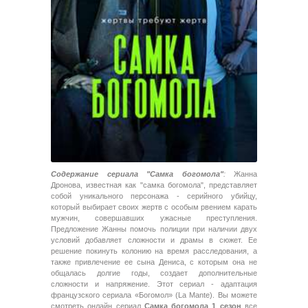
Содержание сериала "Самка богомола"
:
Жанна
Дронова, известная как "самка богомола", представляет
собой уникального персонажа - серийного убийцу,
который выбирает своих жертв с особым рвением карать
мужчин, совершавших ужасные преступления.
Предложение Жанны помочь полиции при наличии двух
условий добавляет сложности и драмы в сюжет. Ее
решение покинуть колонию на время расследования, а
также привлечение ее сына Дениса, с которым она не
общалась долгие годы, создает дополнительные
сложности и напряжение. Этот сериал - адаптация
французского сериала «Богомол» (La Mante). Вы можете
смотреть онлайн сериал
Самка богомола 1 сезон
все