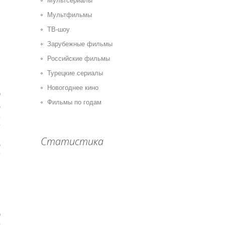
Мультсериалы
Мультфильмы
ТВ-шоу
Зарубежные фильмы
Российские фильмы
Турецкие сериалы
Новогоднее кино
0
Фильмы по годам
е
ь
у
,
Статистика
е
г
р
а