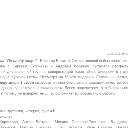
11.06.2025, 18:0
ла "По следу зверя"
:
В разгар Великой Отечественной войны советски
лаве с Сергеем Скориным и Андреем Лосевым пытаются раскрыт
тной диверсионной группы, совершающей масштабные диверсии в тыл
ануне Курской битвы. Несмотря на то что Андрей и Сергей — братья
леду зверя 1 сезон
смотреть онлайн бесплатно в хорошем качестве вс
 давно существует напряженность: Лосев подозревает, что Скорин мо
 и потому не доверяет ему, что осложняет их совместную работу.
ма, детектив, история, русский
Амелин
рланчук, Антон Батырев, Михаил Гаврилов-Третьяков, Владими
 Комаров, Максим Щёголев, Олег Тактаров, Иван Батарев, Никит