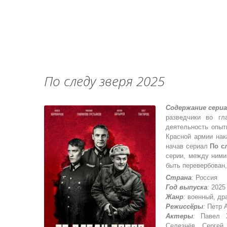
По следу зверя 2025
Содержание сериа
разведчики во г
деятельность опы
Красной армии нак
начав сериал
По с
серии, между ними
быть перевербован,
Страна
:
Россия
Год выпуска
:
2025
Жанр
:
военный, дра
Режиссёры
:
Петр 
Актеры
:
Павел Ха
Селезнёв, Сергей