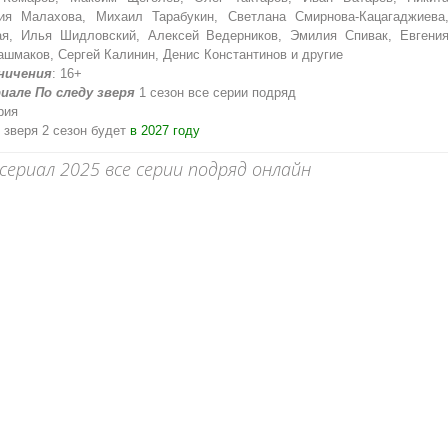
ния Малахова, Михаил Тарабукин, Светлана Смирнова-Кацагаджиева
ая, Илья Шидловский, Алексей Ведерников, Эмилия Спивак, Евгени
ашмаков, Сергей Калинин, Денис Константинов и другие
ничения
: 16+
иале По следу зверя
1 сезон все серии подряд
ерия
 зверя 2 сезон будет
в 2027 году
сериал 2025 все серии подряд онлайн