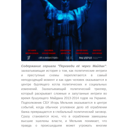
Содержание сериала "Переведи её через Майдан"
:
захватывающая история о том, как политические интриги
и преступные схемы переплетаются в самый
неподходящий момент и как один человек оказывается в
центре бурлящего котла политических и социальных
изменений. Захватывающий политический триллер,
который раскрывает сложные и запутанные интриги во
время бушующего Майдана 2013-2014 годов на Украине.
Подполковник СБУ Игорь Мельник оказывается в центре
событий, когда обычное уголовное дело об ограблении
банка превращается в глобальный политический заговор.
Сразу становится ясно, что в ограблении замешаны
высшие эшелоны власти, и Мельник понимает, что
правда о происшедшем может угрожать многим