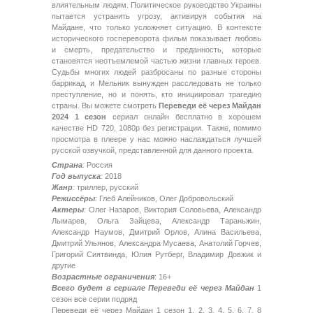
влиятельным людям. Политическое руководство Украины
пытается устранить угрозу, активируя события на
Майдане, что только усложняет ситуацию. В контексте
исторического госпереворота фильм показывает любовь
и смерть, предательство и преданность, которые
становятся неотъемлемой частью жизни главных героев.
Судьбы многих людей разбросаны по разные стороны
баррикад, и Мельник вынужден расследовать не только
преступление, но и понять, кто инициировал трагедию
страны. Вы можете смотреть
Переведи её через Майдан
2024 1 сезон
сериал онлайн бесплатно в хорошем
качестве HD 720, 1080p без регистрации. Также, помимо
просмотра в плеере у нас можно наслаждаться лучшей
русской озвучкой, представленной для данного проекта.
Страна
:
Россия
Год выпуска
:
2018
Жанр
:
триллер, русский
Режиссёры
:
Глеб Алейников, Олег Добровольский
Актеры
:
Олег Назаров, Виктория Соловьева, Александр
Лымарев, Ольга Зайцева, Александр Тараньжин,
Александр Наумов, Дмитрий Орлов, Алина Васильева,
Дмитрий Ульянов, Александра Мусаева, Анатолий Горчев,
Григорий Сиятвинда, Юлия Рутберг, Владимир Довжик и
другие
Возрастные ограничения
: 16+
Всего будет в сериале Переведи её через Майдан
1
сезон все серии подряд
Переведи её через Майдан 1 сезон 1, 2, 3, 4, 5, 6, 7, 8