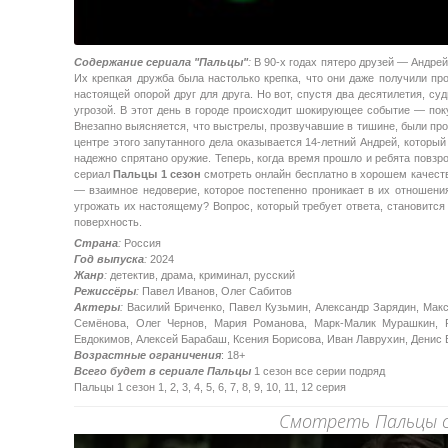
Содержание сериала "Пальцы"
:
В 90-х годах пятеро друзей — Андрей
Их крепкая дружба была настолько крепка, что они даже получили пр
настоящей опорой друг для друга. Но вот, спустя два десятилетия, су
угрозой. В этот день в городе происходит шокирующее событие — пок
Внезапно выясняется, что выстрелы, прозвучавшие в тишине, были прои
центре этого запутанного дела оказывается 14-летний Андрей, который
надежно спрятано оружие. Теперь, когда время прошло и ребята повзр
сериал
Пальцы 1 сезон
смотреть онлайн бесплатно в хорошем качеств
— взаимное недоверие, которое постепенно проникает в их отношени
угрожать их настоящему? Вопрос, который требует ответа, становится
поверхность.
Страна
:
Россия
Год выпуска
:
2024
Жанр
:
детектив, драма, криминал, русский
Режиссёры
:
Павел Иванов, Олег Сабитов
Актеры
:
Василий Бриченко, Павел Кузьмин, Александр Зарядин, Макс
Семёнова, Олег Чернов, Мария Романова, Марк-Малик Мурашкин, Р
Евдокимов, Алексей Барабаш, Ксения Борисова, Иван Лаврухин, Денис 
Возрастные ограничения
: 18+
Всего будет в сериале Пальцы
1 сезон все серии подряд
Пальцы 1 сезон 1, 2, 3, 4, 5, 6, 7, 8, 9, 10, 11, 12 серия
Смотреть Пальцы се