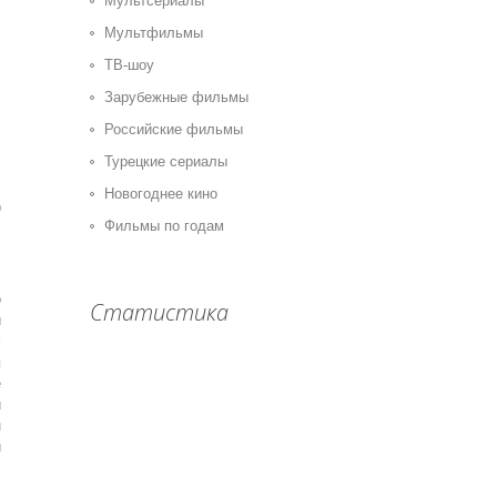
Мультсериалы
Мультфильмы
ТВ-шоу
Зарубежные фильмы
Российские фильмы
Турецкие сериалы
Новогоднее кино
0
Фильмы по годам
,
х
.
о
Статистика
й
м
я
е
и
н
и