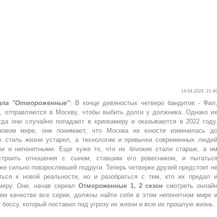
14.04.2024, 21:4
ала "Отмороженные"
:
В конце девяностых четверо бандитов - Фил
, отправляются в Москву, чтобы выбить долги у должника. Однако и
гда они случайно попадают в криокамеру и оказываются в 2022 году
новом мире, они понимают, что Москва их юности изменилась д
х стиль жизни устарел, а технологии и привычки современных люде
ми и непонятными. Еще хуже то, что их близкие стали старше, а и
строить отношения с сыном, ставшим его ровесником, и пытатьс
же сильно повзрослевшей подруги. Теперь четверке друзей предстоит н
ться к новой реальности, но и разобраться с тем, кто их предал 
меру. Они, начав сериал
Отмороженные 1, 2 сезон
смотреть онлай
ем качестве все серии, должны найти себя в этом непонятном мире 
боссу, который поставил под угрозу их жизни и всю их прошлую жизнь.