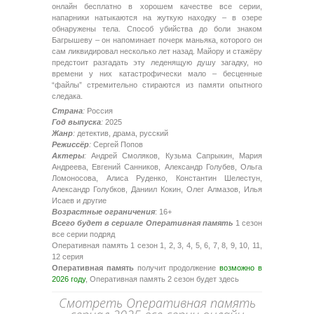
онлайн бесплатно в хорошем качестве все серии,
напарники натыкаются на жуткую находку – в озере
обнаружены тела. Способ убийства до боли знаком
Багрышеву – он напоминает почерк маньяка, которого он
сам ликвидировал несколько лет назад. Майору и стажёру
предстоит разгадать эту леденящую душу загадку, но
времени у них катастрофически мало – бесценные
“файлы” стремительно стираются из памяти опытного
следака.
Страна
:
Россия
Год выпуска
:
2025
Жанр
:
детектив, драма, русский
Режиссёр
:
Сергей Попов
Актеры
:
Андрей Смоляков, Кузьма Сапрыкин, Мария
Андреева, Евгений Санников, Александр Голубев, Ольга
Ломоносова, Алиса Руденко, Константин Шелестун,
Александр Голубков, Даниил Кокин, Олег Алмазов, Илья
Исаев и другие
Возрастные ограничения
: 16+
Всего будет в сериале Оперативная память
1 сезон
все серии подряд
Оперативная память 1 сезон 1, 2, 3, 4, 5, 6, 7, 8, 9, 10, 11,
12 серия
Оперативная память
получит продолжение
возможно в
2026 году
, Оперативная память 2 сезон будет здесь
Смотреть Оперативная память