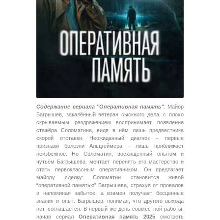
Содержание сериала "Оперативная память"
:
Майор
Багрышев, закалённый ветеран сыскного дела, с плохо
скрываемым раздражением воспринимает появление
стажёра Соломатина, видя в нём лишь предвестника
скорой отставки. Неожиданный диагноз – первые
признаки болезни Альцгеймера – лишь приближает
неизбежное. Но Соломатин, восхищённый опытом и
чутьём Багрышева, мечтает перенять его мастерство и
стать первоклассным оперативником. Он предлагает
майору сделку: Соломатин становится живой
“оперативной памятью” Багрышева, страхуя от провалов
и напоминая забытое, а взамен получает бесценные
знания и опыт. Багрышев, понимая, что другого выхода
нет, соглашается. В первый же день совместной работы,
начав сериал
Оперативная память 2025
смотреть