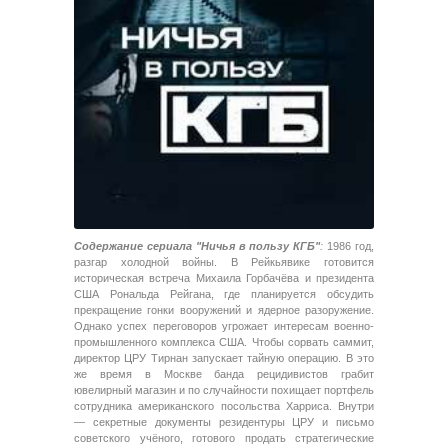
Содержание сериала "Ничья в пользу КГБ"
:
1986 год,
разгар холодной войны. В Рейкьявике готовится
историческая встреча Михаила Горбачёва и президента
США Рональда Рейгана, где планируется обсудить
прекращение гонки вооружений и ядерное разоружение.
Однако успех переговоров угрожает интересам военно-
промышленного комплекса США. Чтобы сорвать саммит,
директор ЦРУ Тирнан запускает тайную операцию. В это
же время в Москве банда рецидивистов грабит
ювелирный магазин и по случайности похищает портфель
сотрудника американского посольства Харриса. Внутри
— секретные документы резидентуры ЦРУ и письмо
советского учёного, готового продать стратегические