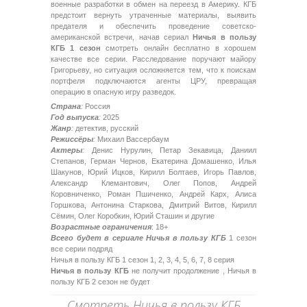
военные разработки в обмен на переезд в Америку. КГБ
предстоит вернуть утраченные материалы, выявить
предателя и обеспечить проведение советско-
американской встречи, начав сериал
Ничья в пользу
КГБ 1 сезон
смотреть онлайн бесплатно в хорошем
качестве все серии. Расследование поручают майору
Григорьеву, но ситуация осложняется тем, что к поискам
портфеля подключаются агенты ЦРУ, превращая
операцию в опасную игру разведок.
Страна
:
Россия
Год выпуска
:
2025
Жанр
:
детектив, русский
Режиссёры
:
Михаил Вассербаум
Актеры
:
Денис Нурулин, Петар Зекавица, Даниил
Степанов, Герман Чернов, Екатерина Домашенко, Илья
Шакунов, Юрий Ицков, Кирилл Болтаев, Игорь Павлов,
Александр Клемантович, Олег Попов, Андрей
Коровниченко, Роман Пшиченко, Андрей Карх, Алиса
Горшкова, Антонина Старкова, Дмитрий Витов, Кирилл
Сёмин, Олег Коробкин, Юрий Сташин и другие
Возрастные ограничения
: 18+
Всего будет в сериале Ничья в пользу КГБ
1 сезон
все серии подряд
Ничья в пользу КГБ 1 сезон 1, 2, 3, 4, 5, 6, 7, 8 серия
Ничья в пользу КГБ
не получит продолжение , Ничья в
пользу КГБ 2 сезон не будет
Смотреть Ничья в пользу КГБ