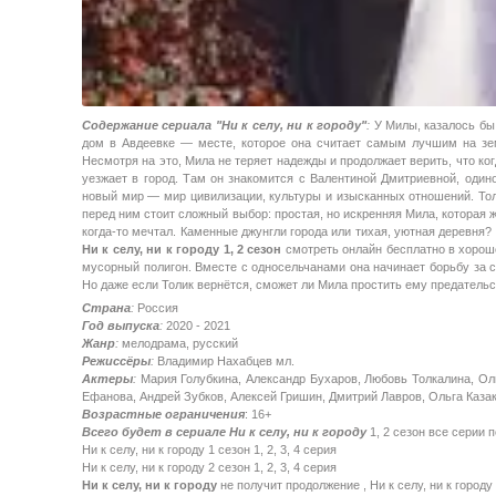
Содержание сериала "Ни к селу, ни к городу"
:
У Милы, казалось бы,
дом в Авдеевке — месте, которое она считает самым лучшим на зем
Несмотря на это, Мила не теряет надежды и продолжает верить, что ко
уезжает в город. Там он знакомится с Валентиной Дмитриевной, один
новый мир — мир цивилизации, культуры и изысканных отношений. Толи
перед ним стоит сложный выбор: простая, но искренняя Мила, которая 
когда-то мечтал. Каменные джунгли города или тихая, уютная деревня?
Ни к селу, ни к городу 1, 2 сезон
смотреть онлайн бесплатно в хороше
мусорный полигон. Вместе с односельчанами она начинает борьбу за св
Но даже если Толик вернётся, сможет ли Мила простить ему предатель
Страна
:
Россия
Год выпуска
:
2020 - 2021
Жанр
:
мелодрама, русский
Режиссёры
:
Владимир Нахабцев мл.
Актеры
:
Мария Голубкина, Александр Бухаров, Любовь Толкалина, Оль
Ефанова, Андрей Зубков, Алексей Гришин, Дмитрий Лавров, Ольга Каза
Возрастные ограничения
: 16+
Всего будет в сериале Ни к селу, ни к городу
1, 2 сезон все серии 
Ни к селу, ни к городу 1 сезон 1, 2, 3, 4 серия
Ни к селу, ни к городу 2 сезон 1, 2, 3, 4 серия
Ни к селу, ни к городу
не получит продолжение , Ни к селу, ни к городу