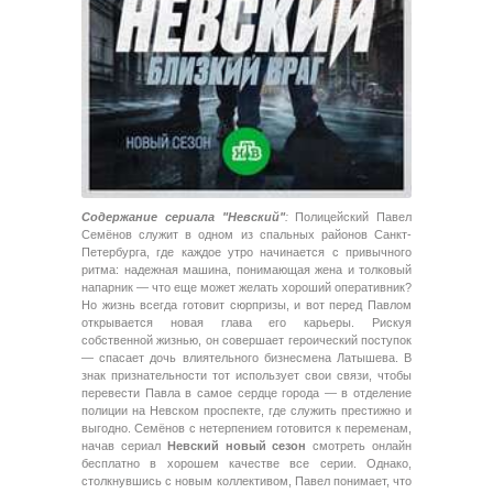
Содержание сериала "Невский"
:
Полицейский Павел
Семёнов служит в одном из спальных районов Санкт-
Петербурга, где каждое утро начинается с привычного
ритма: надежная машина, понимающая жена и толковый
напарник — что еще может желать хороший оперативник?
Но жизнь всегда готовит сюрпризы, и вот перед Павлом
открывается новая глава его карьеры. Рискуя
собственной жизнью, он совершает героический поступок
— спасает дочь влиятельного бизнесмена Латышева. В
знак признательности тот использует свои связи, чтобы
перевести Павла в самое сердце города — в отделение
полиции на Невском проспекте, где служить престижно и
выгодно. Семёнов с нетерпением готовится к переменам,
начав сериал
Невский новый сезон
смотреть онлайн
бесплатно в хорошем качестве все серии. Однако,
столкнувшись с новым коллективом, Павел понимает, что