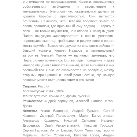
его ожидания не оправдываются. Коллеги, поглощенные
собственными амбициями и стремлением к
материальному благополучию, оказываются далеки от
идеалов борьбы с преступностью. Они пытаются
объяснить Семёнову, что Невский проспект живет по
своим правилам, где привычный ему подход — «сразу в
лоб» — не только неуместен, но и опасен. С каждым днем
Павел вынужден адаптироваться к новым условиям,
перестраиваться под требования и реалии своего нового
места службы. Вскоре его друзья из спального района —
бывший коллега Кирилл Назаров и криминальный
авторитет Алексей Фомин — начинают замечать, что
Паша сильно изменился. Его взгляды, поведение и даже
манера общения становятся иными, и это вызывает у них
беспокойство. Семёнов оказывается на распутье, между
старыми принципами и новой реальностью, где каждое
решение может стать решающим в его жизни.
Страна
:
Россия
Год выпуска
:
2014 - 2024
Жанр
:
детектив, криминал, драма, русский
Режиссёры
:
Андрей Коршунов, Алексей Павлов, Игорь
Драка
Актеры
:
Антон Васильев, Андрей Гульнев, Сергей
Кошонин, Дмитрий Паламарчук, Мария Капустинская,
Александр Кудренко, Николай Смирнов, Наталья
Дворецкая, Юрий Архангельский, Николай Горшков,
Сергей Гарусов, Антон Багров, Юрий Филиппов, Георгий
Маришин, Антон Успенский, Виталий Горев, Андрей