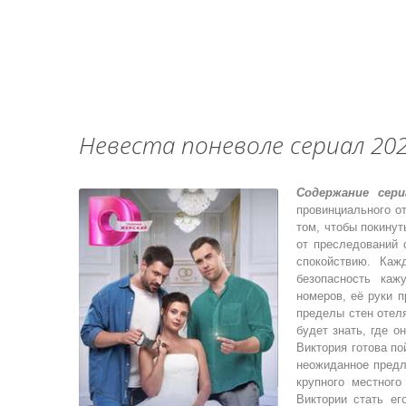
Невеста поневоле сериал 20
Содержание сери
провинциального о
том, чтобы покинут
от преследований 
спокойствию. Ка
безопасность каж
номеров, её руки 
пределы стен отеля
будет знать, где о
Виктория готова по
неожиданное пред
крупного местного
Виктории стать ег