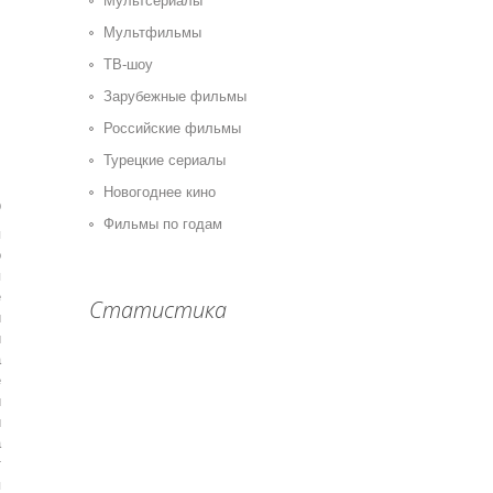
Мультсериалы
Мультфильмы
ТВ-шоу
Зарубежные фильмы
Российские фильмы
Турецкие сериалы
Новогоднее кино
0
Фильмы по годам
я
о
я
ё
Статистика
и
й
а
е
и
й
а
т
я