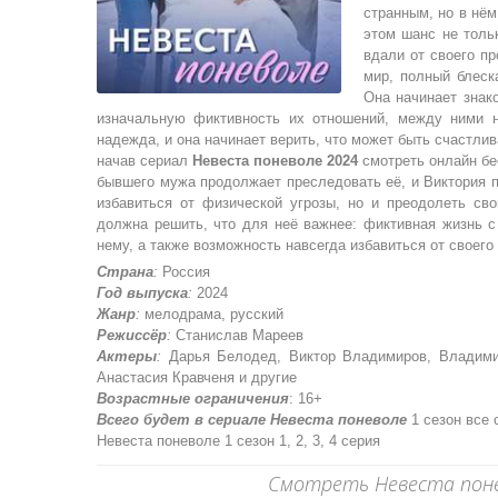
странным, но в нём
этом шанс не тольк
вдали от своего п
мир, полный блеск
Она начинает знак
изначальную фиктивность их отношений, между ними н
надежда, и она начинает верить, что может быть счастлив
начав сериал
Невеста поневоле 2024
смотреть онлайн бес
бывшего мужа продолжает преследовать её, и Виктория п
избавиться от физической угрозы, но и преодолеть сво
должна решить, что для неё важнее: фиктивная жизнь с
нему, а также возможность навсегда избавиться от своего
Страна
:
Россия
Год выпуска
:
2024
Жанр
:
мелодрама, русский
Режиссёр
:
Станислав Мареев
Актеры
:
Дарья Белодед, Виктор Владимиров, Владими
Анастасия Кравченя и другие
Возрастные ограничения
: 16+
Всего будет в сериале Невеста поневоле
1 сезон все 
Невеста поневоле 1 сезон 1, 2, 3, 4 серия
Смотреть Невеста понев