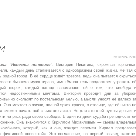
24
29.10.2024, 22:0
ала "Невеста поневоле"
:
Виктория Никитина, скромная горнична
теля, каждый день сталкивается с однообразием своей жизни, мечтая 
ь родной город. В её сердце живёт тревога, ведь она пытается скрытьс
своего бывшего мужа-тирана, чья тёмная тень продолжает угрожать е
ждый шорох, каждый взгляд напоминают ей о том, что свобода 
утся недостижимыми мечтами. Виктория проводит дни за уборко
привычно скользят по постельному белью, а мысли уносят её далеко з
. Она мечтает о жизни, полной ярких красок, о столице, где её никто н
на сможет начать всё с чистого листа. Но для этого ей нужны деньги, 
йти на риск ради своей свободы. В один из дней судьба преподносит е
ложение. Она знакомится с Кириллом Михайловым — сыном владельц
 комбината, который, как и она, жаждет перемен. Кирилл предлагае
о фиктивной «невестой». Это соглашение, на первый взгляд, кажетс