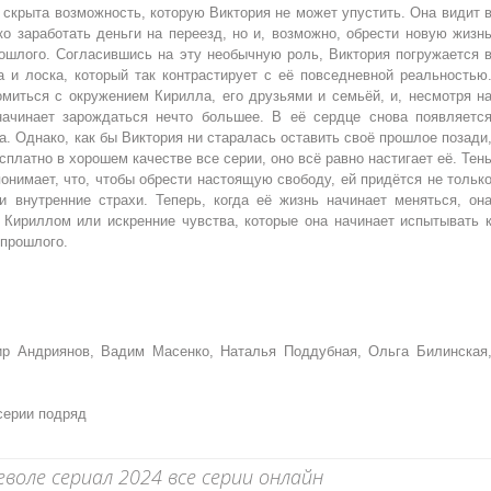
 скрыта возможность, которую Виктория не может упустить. Она видит 
о заработать деньги на переезд, но и, возможно, обрести новую жизн
рошлого. Согласившись на эту необычную роль, Виктория погружается 
а и лоска, который так контрастирует с её повседневной реальностью
омиться с окружением Кирилла, его друзьями и семьёй, и, несмотря н
ачинает зарождаться нечто большее. В её сердце снова появляетс
а. Однако, как бы Виктория ни старалась оставить своё прошлое позади
платно в хорошем качестве все серии, оно всё равно настигает её. Тен
онимает, что, чтобы обрести настоящую свободу, ей придётся не тольк
и внутренние страхи. Теперь, когда её жизнь начинает меняться, он
 Кириллом или искренние чувства, которые она начинает испытывать 
 прошлого.
р Андриянов, Вадим Масенко, Наталья Поддубная, Ольга Билинская
серии подряд
оле сериал 2024 все серии онлайн