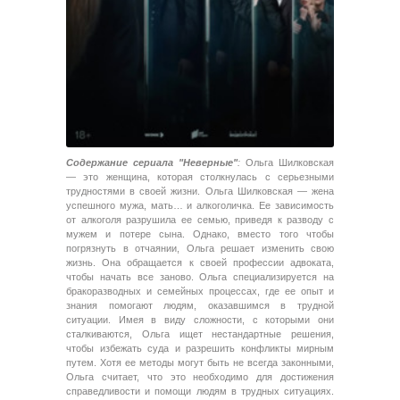
Содержание сериала "Неверные"
:
Ольга Шилковская
— это женщина, которая столкнулась с серьезными
трудностями в своей жизни. Ольга Шилковская — жена
успешного мужа, мать… и алкоголичка. Ее зависимость
от алкоголя разрушила ее семью, приведя к разводу с
мужем и потере сына. Однако, вместо того чтобы
погрязнуть в отчаянии, Ольга решает изменить свою
жизнь. Она обращается к своей профессии адвоката,
чтобы начать все заново. Ольга специализируется на
бракоразводных и семейных процессах, где ее опыт и
знания помогают людям, оказавшимся в трудной
ситуации. Имея в виду сложности, с которыми они
сталкиваются, Ольга ищет нестандартные решения,
чтобы избежать суда и разрешить конфликты мирным
путем. Хотя ее методы могут быть не всегда законными,
Ольга считает, что это необходимо для достижения
справедливости и помощи людям в трудных ситуациях.