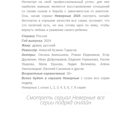
Несмотря на свой профессиональный успех, для нее
наиболее важным является восстановление отношений
со своим сыном и борьба с зависимостью от алкоголя.
Она, начав сериал
Неверные 2024
смотреть онлайн
бесплатно в хорошем качестве все серии, осознает, что
это нелегкий путь, но она готова идти по нему, чтобы
вернуть любовь и уважение своего ребенка.
Страна
:
Россия
Год выпуска
:
2024
Жанр
:
драма, русский
Режиссёр
:
Алексей Кузмин-Тарасов
Актеры
:
Оксана Акиньшина, Роман Евдокимов, Егор
Дружинин, Иван Добронравов, Евдокия Германова, Нелли
Уварова, Мила Ершова, Лидия Вележева, Алёна
Хмельницкая, Евгений Санников и другие
Возрастные ограничения
: 18+
Всего будет в сериале Неверные
1 сезон все серии
подряд
Неверные 1 сезон 1, 2, 3, 4, 5, 6, 7, 8 серия
Смотреть сериал Неверные все
серии подряд онлайн