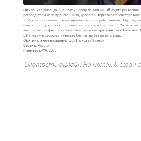
Описание:
команда "На ножах" провела обширный аудит ресторанны
руководством легендарного шефа, доброго и терпеливого Мастера Конст
чтобы их заведения стали приличными и прибыльными. Однако, не
совершенству требует терпения, усердия и преданности. Сможет ли 
настоящим профессионалом? Вы можете
смотреть онлайн На ножах 
с Ивлевым в хорошем качестве бесплатно без регистрации.
Оригинальное название:
Шоу На ножах 8 сезон
Страна:
Россия
Премьера РФ:
2023
Смотреть онлайн На ножах 8 сезон 