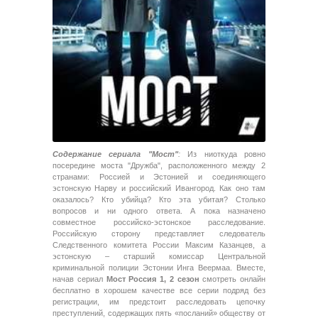
Содержание сериала "Мост"
:
Из ниоткуда ровно
посередине моста "Дружба", расположенного между 2
странами: Россией и Эстонией и соединяющего
эстонскую Нарву и российский Ивангород. Как оно там
оказалось? Кто убийца? Кто эта убитая? Столько
вопросов и ни одного ответа. А пока назначено
совместное российско-эстонское расследование.
Российскую сторону представляет следователь
Следственного комитета России Максим Казанцев, а
эстонскую – старший комиссар Центральной
криминальной полиции Эстонии Инга Веермаа. Вместе,
начав сериал
Мост Россия 1, 2 сезон
смотреть онлайн
бесплатно в хорошем качестве все серии подряд без
регистрации, им предстоит расследовать цепочку
преступлений, содержащих пять «посланий» обществу от