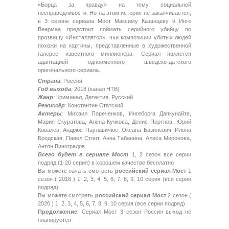
«Борца за правду» на тему социальной
несправедливости. Но на этом история не заканчивается,
в 3 сезоне сериала Мост Максиму Казанцеву и Инге
Веермаа предстоит поймать серийного убийцу по
прозвищу «Инсталлятор», чьи композиции убитых людей
похожи на картины, представленные в художественной
галерее известного миллионера. Сериал является
адаптацией одноименного шведско-датского
оригинального сериала.
Страна
:
Россия
Год выхода
:
2018 (канал НТВ)
Жанр
:
Криминал, Детектив, Русский
Режиссёр
:
Константин Статский
Актеры
:
Михаил Пореченков, Ингеборга Дапкунайте,
Мария Скуратова, Алёна Кучкова, Денис Портнов, Юрий
Ковалёв, Андрюс Паулавичюс, Оксана Базилевич, Илона
Бродская, Павел Стонт, Анна Табанина, Алиса Миронова,
Антон Виноградов
Всего будет в сериале Мост
1, 2 сезон все серии
подряд (1-20 серия) в хорошем качестве бесплатно
Вы можете начать смотреть
российский сериал Мост
1
сезон ( 2018 ) 1, 2, 3, 4, 5, 6, 7, 8, 9, 10 серия (все серии
подряд)
Вы можете смотреть
российский сериал Мост
2 сезон (
2020 ) 1, 2, 3, 4, 5, 6, 7, 8, 9, 10 серия (все серии подряд)
Продолжение
: Сериал Мост 3 сезон Россия выход не
планируется