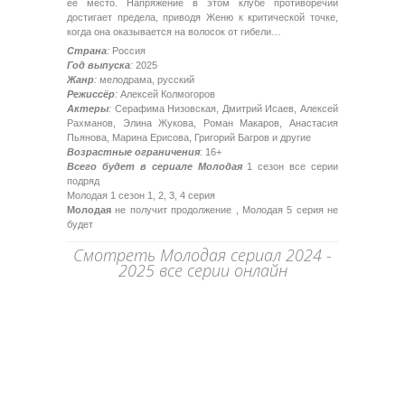
ее место. Напряжение в этом клубе противоречий
достигает предела, приводя Женю к критической точке,
когда она оказывается на волосок от гибели…
Страна
:
Россия
Год выпуска
:
2025
Жанр
:
мелодрама, русский
Режиссёр
:
Алексей Колмогоров
Актеры
:
Серафима Низовская, Дмитрий Исаев, Алексей
Рахманов, Элина Жукова, Роман Макаров, Анастасия
Пьянова, Марина Ерисова, Григорий Багров и другие
Возрастные ограничения
: 16+
Всего будет в сериале Молодая
1 сезон все серии
подряд
Молодая 1 сезон 1, 2, 3, 4 серия
Молодая
не получит продолжение , Молодая 5 серия не
будет
Смотреть Молодая сериал 2024 -
2025 все серии онлайн