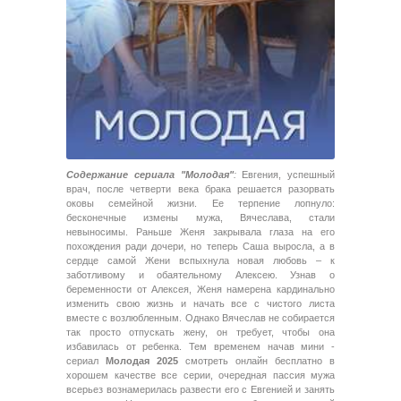
Содержание сериала "Молодая"
:
Евгения, успешный
врач, после четверти века брака решается разорвать
оковы семейной жизни. Ее терпение лопнуло:
бесконечные измены мужа, Вячеслава, стали
невыносимы. Раньше Женя закрывала глаза на его
похождения ради дочери, но теперь Саша выросла, а в
сердце самой Жени вспыхнула новая любовь – к
заботливому и обаятельному Алексею. Узнав о
беременности от Алексея, Женя намерена кардинально
изменить свою жизнь и начать все с чистого листа
вместе с возлюбленным. Однако Вячеслав не собирается
так просто отпускать жену, он требует, чтобы она
избавилась от ребенка. Тем временем начав мини -
сериал
Молодая 2025
смотреть онлайн бесплатно в
хорошем качестве все серии, очередная пассия мужа
всерьез вознамерилась развести его с Евгенией и занять