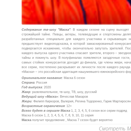
Содержание тв-шоу "Маска"
:
В каждом сезоне на сцену выходят 1
строжайшей тайне. Певцы, актеры, телеведущие и спортсмены деля
разработанных специально для каждого участника и скрывающих н
предшествует видеоподсказка, в которой замаскированный конкурсант
подвергается искажению, чтобы окончательно запутать зрителей. По
каждого выпуска одного участника спасают зрители, второго – звездно
тайны и покинуть шоу. В полуфиналах появляются загадочные гости,
самых стойких конкурсантов доходят до финала, где члены жюри, на
все серии, постепенно раскрывают их личности после каждого раунда
«Маска» – это российская адаптация нашумевшего южнокорейского фор
Оригинальное название
:
Маска 6 сезон
Страна
:
Россия
Год выпуска
:
2020
Жанр
:
развлекательное, тв-шоу, ТВ, шоу, русский
Ведущий шоу «Маска»
:
Вячеслав Макаров
Жюри
:
Филипп Киркоров, Валерия, Регина Тодоренко, Гарик Мартиросян
Возрастные ограничения
: 12+
Всего будет в сериале Маска
1, 2, 3, 4, 5, 6 сезон все серии подряд
Маска 6 сезон 1, 2, 3, 4, 5, 6, 7, 8, 9, 10, 11 серия
Маска
получит продолжение , Маска 7 сезон будет вероятно
Смотреть Ма