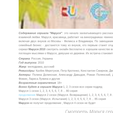
Содержание сериала "Маруся"
:
это начало захватывающего рассказа
взаимной любви. Маруся, красавица, работает на виноградниках «винн
включая двух внуков из Москвы - Феликса и Владимира. По завещанию
семейный бизнес - достанется тому из внуков, кто первым станет отц
сериал
Маруся 2010
смотреть онлайн бесплатно в хорошем качестве вс
поглощен мыслями о Марусе, девушке из деревни. Их встреча становит
Страна
:
Россия, Украина
Год выпуска
:
2010
Жанр
:
мелодрама, русский
Режиссёры
:
Казбек Меретуков, Петр Кротенко, Константин Смирнов, Д
Актеры
:
Полина Долинская, Александр Давыдов, Роман Полянский, 
Фомин, Лариса Лужина и другие
Возрастные ограничения
: 18+
Всего будет в сериале Маруся
1, 2, 3 сезон все серии подряд
Маруся 1 сезон 1, 2, 3, 4, 5, 6, 7, 8 ... 80 серия
продолжение
Маруся 2 сезон (Маруся. Возвращение) 1, 2, 3, 4, 5, 6, 7, 8 .
Маруся 3 сезон (Маруся. Испытания) 1, 2, 3, 4, 5, 6, 7, 8 ... 85 серия
Маруся
не получит продолжение , Маруся 4 сезон не будет
Смотреть Маруся сери