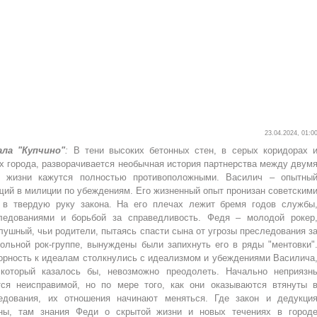
23.04.2024, 01:0
ала "Купчино"
:
В тени высоких бетонных стен, в серых коридорах 
х города, разворачивается необычная история партнерства между двум
и жизни кажутся полностью противоположными. Василич – опытны
щий в милиции по убеждениям. Его жизненный опыт пронизан советским
 в твердую руку закона. На его плечах лежит бремя годов службы
ледованиями и борьбой за справедливость. Федя – молодой рокер
ушный, чьи родители, пытаясь спасти сына от угрозы преследования з
польной рок-группе, вынуждены были запихнуть его в ряды "ментовки"
корность к идеалам столкнулись с идеализмом и убеждениями Василича
 который казалось бы, невозможно преодолеть. Начально неприязн
ся неисправимой, но по мере того, как они оказываются втянуты 
едования, их отношения начинают меняться. Где закон и дедукци
ны, там знания Феди о скрытой жизни и новых течениях в город