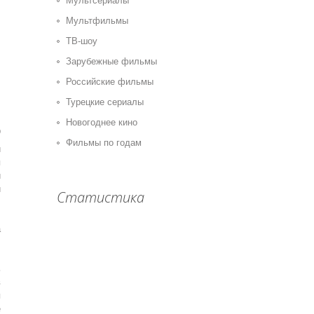
Мультсериалы
Мультфильмы
ТВ-шоу
Зарубежные фильмы
Российские фильмы
Турецкие сериалы
Новогоднее кино
0
Фильмы по годам
и
я
й
и
Статистика
,
,
а
.
,
ь
в
я
е