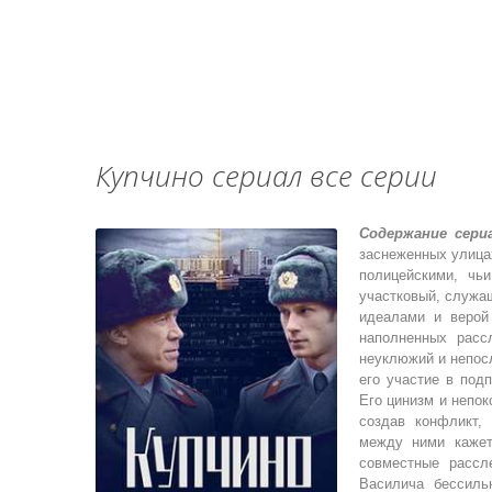
Купчино сериал все серии
Содержание сери
заснеженных улица
полицейскими, чь
участковый, служа
идеалами и верой
наполненных расс
неуклюжий и непосл
его участие в под
Его цинизм и непо
создав конфликт,
между ними кажет
совместные рассл
Василича бессиль