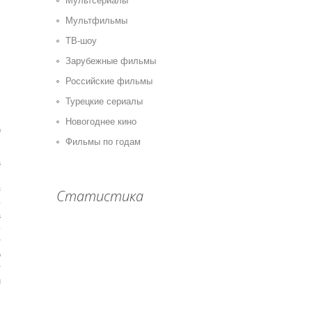
Мультсериалы
Мультфильмы
ТВ-шоу
Зарубежные фильмы
Российские фильмы
Турецкие сериалы
Новогоднее кино
0
Фильмы по годам
а
,
з
Статистика
в
а
ю
т
о
т
и
.