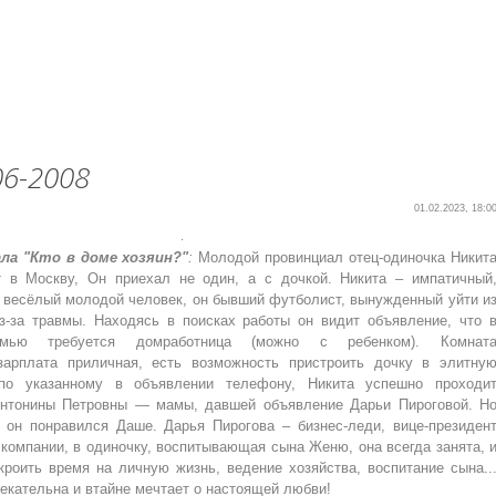
06-2008
01.02.2023, 18:0
.
ла "Кто в доме хозяин?"
:
Молодой провинциал отец-одиночка Никит
т в Москву, Он приехал не один, а с дочкой. Никита – импатичный
, весёлый молодой человек, он бывший футболист, вынужденный уйти и
з-за травмы. Находясь в поисках работы он видит объявление, что 
емью требуется домработница (можно с ребенком). Комнат
 зарплата приличная, есть возможность пристроить дочку в элитну
по указанному в объявлении телефону, Никита успешно проходи
Антонины Петровны — мамы, давшей объявление Дарьи Пироговой. Н
 он понравился Даше. Дарья Пирогова – бизнес-леди, вице-президен
компании, в одиночку, воспитывающая сына Женю, она всегда занята, 
кроить время на личную жизнь, ведение хозяйства, воспитание сына..
екательна и втайне мечтает о настоящей любви!