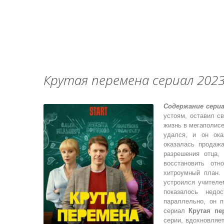
Крутая перемена сериал 2023 1, 
Содержание сериа
устоям, оставил с
жизнь в мегаполисе
удался, и он ока
оказалась продаж
разрешения отца,
восстановить от
хитроумный план.
устроился учителе
показалось недо
параллельно, он 
сериал
Крутая пе
серии, вдохновляе