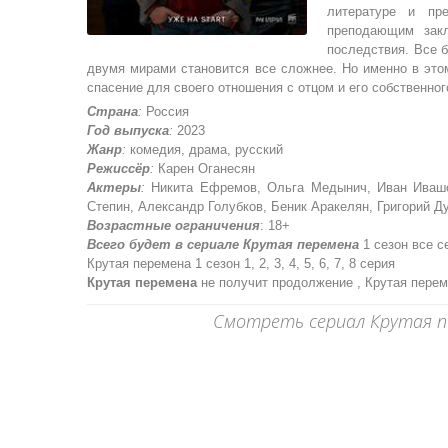
литературе и пр
преподающим зак
последствия. Все 
двумя мирами становится все сложнее. Но именно в этом
спасение для своего отношения с отцом и его собственног
Страна
:
Россия
Год выпуска
:
2023
Жанр
:
комедия, драма, русский
Режиссёр
:
Карен Оганесян
Актеры
:
Никита Ефремов, Ольга Медынич, Иван Ивашов
Степин, Александр Голубков, Беник Аракелян, Григорий Д
Возрастные ограничения
: 18+
Всего будет в сериале Крутая перемена
1 сезон все с
Крутая перемена 1 сезон 1, 2, 3, 4, 5, 6, 7, 8 серия
Крутая перемена
не получит продолжение , Крутая перем
Смотреть сериал Крутая пе