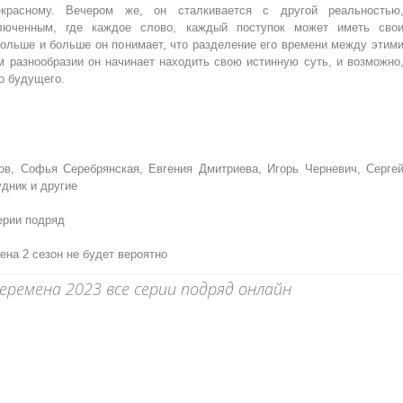
екрасному. Вечером же, он сталкивается с другой реальностью
люченным, где каждое слово, каждый поступок может иметь сво
больше и больше он понимает, что разделение его времени между этим
 разнообразии он начинает находить свою истинную суть, и возможно
о будущего.
, Софья Серебрянская, Евгения Дмитриева, Игорь Черневич, Серге
удник и другие
ерии подряд
ена 2 сезон не будет вероятно
ремена 2023 все серии подряд онлайн