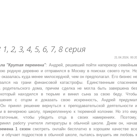
2, 3, 4, 5, 6, 7, 8 серия
21.04.2024, 00:2
ла "Крутая перемена"
:
Андрей, решивший пойти наперекор семейны
вою родную деревню и отправился в Москву в поисках своего пути. Н
 оказалась куда менее милосердной, чем он предполагал. Его бизнес н
зался на грани финансовой катастрофы. Единственным спасение
а родительского дома, причем сделка не могла быть завершена бе
 который находился в тюрьме и винил сына за свою беду. Чтоб
ношения с отцом и доказать свою искренность, Андрей придума
 Он принял решение вернуться к преподавательской деятельности 
м в вечернюю школу, прикрепленную к тюремной колонии. Но это ем
статочным, чтобы убедить отца в своих намерениях. Поэтому
принял работу учителя литературы в обычной школе. Днем он, нача
ремена 1 сезон
смотреть онлайн бесплатно в хорошем качестве вс
т и обучает подростков в обычной школе, пытаясь внушить им любовь 