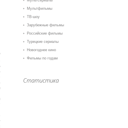
Мультсериалы
Мультфильмы
ТВ-шоу
Зарубежные фильмы
Российские фильмы
Турецкие сериалы
Новогоднее кино
0
Фильмы по годам
м
о
е
м
Статистика
з
ы
л
и
у
,
в
е
к