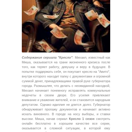
Содержание сериала "Кресло"
:
Михаил, известный как
Миша, оказывается на грани жизненного кризиса после
того, как теряет работу, девушку и веру в будущее. В
попытке поддержать себя, он покупает кресло на "Авито",
внутри которого находит папку с документами и огромной
суммой денег, принадлежащими правой руке губернатора
города. Размышляя, что делать с неожиданной находкой,
Михаил начинает понемногу исправлять коммунальные
недочеты в своем дворе. Его усилия привлекают
внимание и уважение жителей, и он становится народным
депутатом. Однако идиллия не длится долго. Губернатор
обнаруживает пропажу документов и начинает активно
искать виновного. В городе на носу выборы, и ставки
высоки. Миша, начав сериал
Кресло 1 сезон
смотреть
онлайн бесплатно в хорошем качестве все серии,
оказывается в сложной ситуации, в которой ему