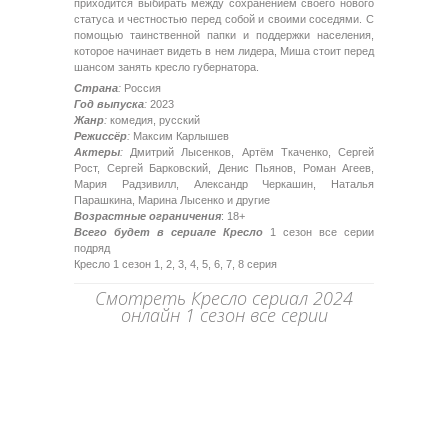
приходится выбирать между сохранением своего нового
статуса и честностью перед собой и своими соседями. С
помощью таинственной папки и поддержки населения,
которое начинает видеть в нем лидера, Миша стоит перед
шансом занять кресло губернатора.
Страна
:
Россия
Год выпуска
:
2023
Жанр
:
комедия, русский
Режиссёр
:
Максим Карлышев
Актеры
:
Дмитрий Лысенков, Артём Ткаченко, Сергей
Рост, Сергей Барковский, Денис Пьянов, Роман Агеев,
Мария Радзивилл, Александр Черкашин, Наталья
Парашкина, Марина Лысенко и другие
Возрастные ограничения
: 18+
Всего будет в сериале Кресло
1 сезон все серии
подряд
Кресло 1 сезон 1, 2, 3, 4, 5, 6, 7, 8 серия
Смотреть Кресло сериал 2024
онлайн 1 сезон все серии