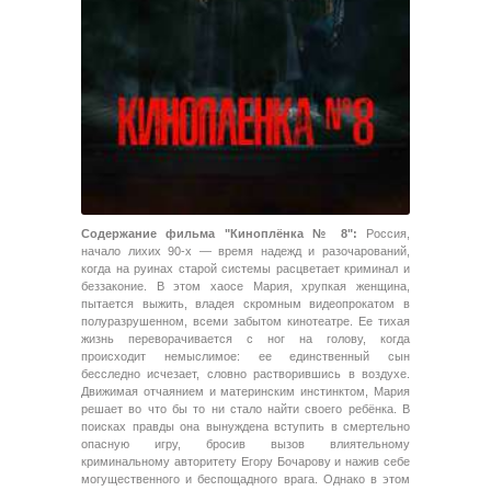
Содержание фильма "Киноплёнка № 8":
Россия,
начало лихих 90-х — время надежд и разочарований,
когда на руинах старой системы расцветает криминал и
беззаконие. В этом хаосе Мария, хрупкая женщина,
пытается выжить, владея скромным видеопрокатом в
полуразрушенном, всеми забытом кинотеатре. Ее тихая
жизнь переворачивается с ног на голову, когда
происходит немыслимое: ее единственный сын
бесследно исчезает, словно растворившись в воздухе.
Движимая отчаянием и материнским инстинктом, Мария
решает во что бы то ни стало найти своего ребёнка. В
поисках правды она вынуждена вступить в смертельно
опасную игру, бросив вызов влиятельному
криминальному авторитету Егору Бочарову и нажив себе
могущественного и беспощадного врага. Однако в этом