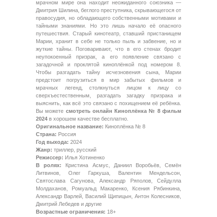
мрачном мире она находит неожиданного союзника —
Дмитрия Шилина, беглого преступника, скрывающегося от
правосудия, но обладающего собственными мотивами и
тайными знаниями. Но это лишь начало её опасного
путешествия. Старый кинотеатр, ставший пристанищем
Марии, хранит в себе не только пыль и забвение, но и
жуткие тайны. Поговаривают, что в его стенах бродит
неупокоенный призрак, а его появление связано с
загадочной и проклятой киноплёнкой под номером 8.
Чтобы разгадать тайну исчезновения сына, Марии
предстоит погрузиться в мир забытых фильмов и
мрачных легенд, столкнуться лицом к лицу со
сверхъестественным, разгадать загадку призрака и
выяснить, как всё это связано с похищением её ребёнка.
Вы можете
смотреть онлайн Киноплёнка № 8 фильм
2024
в хорошем качестве бесплатно.
Оригинальное название:
Киноплёнка № 8
Страна:
Россия
Год выхода:
2024
Жанр:
триллер, русский
Режиссер:
Илья Хотиненко
В ролях:
Кристина Асмус, Даниил Воробьёв, Семён
Литвинов, Олег Гаркуша, Валентин Мендельсон,
Святослава Сагунова, Александр Ряполов, Сейдулла
Молдаханов, Ромуальд Макаренко, Ксения Рябинкина,
Александр Варлей, Василий Щипицын, Антон Колесников,
Дмитрий Лебедев и другие
Возрастные ограничения:
18+