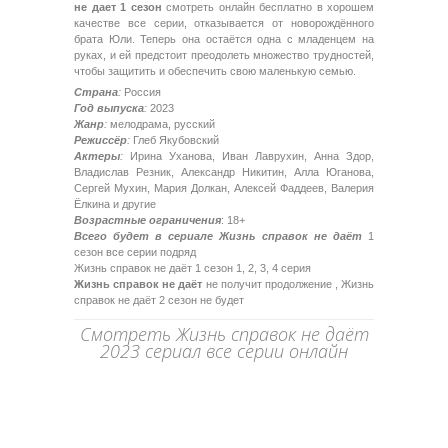
не дает 1 сезон
смотреть онлайн бесплатно в хорошем
качестве все серии, отказывается от новорождённого
брата Юли. Теперь она остаётся одна с младенцем на
руках, и ей предстоит преодолеть множество трудностей,
чтобы защитить и обеспечить свою маленькую семью.
Страна
:
Россия
Год выпуска
:
2023
Жанр
:
мелодрама, русский
Режиссёр
:
Глеб Якубовский
Актеры
:
Ирина Уханова, Иван Лаврухин, Анна Здор,
Владислав Резник, Александр Никитин, Алла Юганова,
Сергей Мухин, Мария Долкан, Алексей Фаддеев, Валерия
Ёлкина и другие
Возрастные ограничения
: 18+
Всего будет в сериале Жизнь справок не даёт
1
сезон все серии подряд
Жизнь справок не даёт 1 сезон 1, 2, 3, 4 серия
Жизнь справок не даёт
не получит продолжение , Жизнь
справок не даёт 2 сезон не будет
Смотреть Жизнь справок не даёт
2023 сериал все серии онлайн