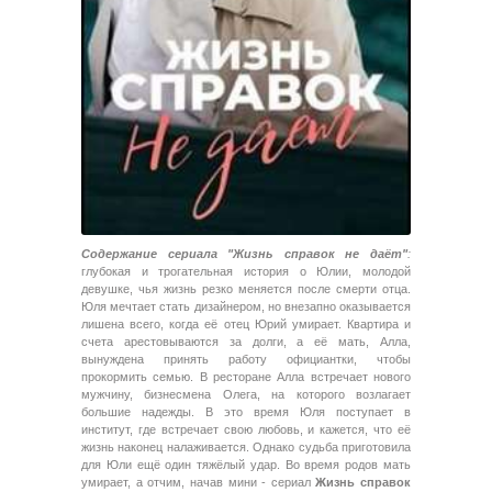
Содержание сериала "Жизнь справок не даёт"
:
глубокая и трогательная история о Юлии, молодой
девушке, чья жизнь резко меняется после смерти отца.
Юля мечтает стать дизайнером, но внезапно оказывается
лишена всего, когда её отец Юрий умирает. Квартира и
счета арестовываются за долги, а её мать, Алла,
вынуждена принять работу официантки, чтобы
прокормить семью. В ресторане Алла встречает нового
мужчину, бизнесмена Олега, на которого возлагает
большие надежды. В это время Юля поступает в
институт, где встречает свою любовь, и кажется, что её
жизнь наконец налаживается. Однако судьба приготовила
для Юли ещё один тяжёлый удар. Во время родов мать
умирает, а отчим, начав мини - сериал
Жизнь справок