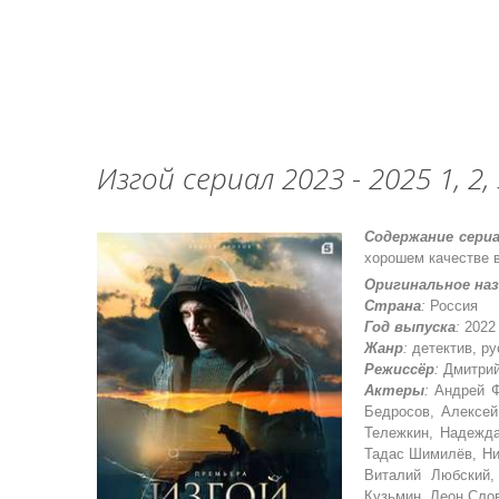
Изгой сериал 2023 - 2025 1, 2, 
Содержание сериа
хорошем качестве в
Оригинальное на
Страна
:
Россия
Год выпуска
:
2022 
Жанр
:
детектив, ру
Режиссёр
:
Дмитрий
Актеры
:
Андрей Ф
Бедросов, Алексей
Тележкин, Надежда
Тадас Шимилёв, Ни
Виталий Любский,
Кузьмин, Леон Слов