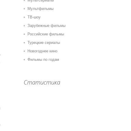
Мультсериалы
Мультфильмы
ТВ-шоу
Зарубежные фильмы
Российские фильмы
Турецкие сериалы
Новогоднее кино
0
Фильмы по годам
в
Статистика
с
й
,
,
й