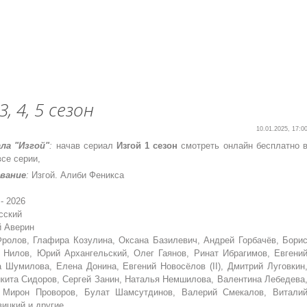
3, 4, 5 сезон
10.01.2025, 17:0
ла "Изгой"
:
начав сериал
Изгой 1 сезон
смотреть онлайн бесплатно 
се серии,
звание
:
Изгой. Алиби Феникса
- 2026
сский
 Аверин
ролов, Глафира Козулина, Оксана Базилевич, Андрей Горбачёв, Бори
 Нилов, Юрий Архангельский, Олег Гаянов, Ринат Ибрагимов, Евгени
 Шумилова, Елена Донина, Евгений Новосёлов (II), Дмитрий Луговкин
кита Сидоров, Сергей Занин, Наталья Немшилова, Валентина Лебедева
 Мирон Проворов, Булат Шамсутдинов, Валерий Смекалов, Витали
ицкий и другие