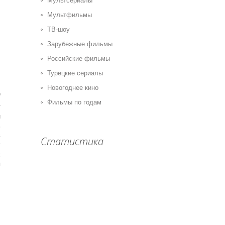
Мультсериалы
Мультфильмы
ТВ-шоу
Зарубежные фильмы
Российские фильмы
Турецкие сериалы
Новогоднее кино
0
Фильмы по годам
т
и
ь
в
Статистика
т
х
я