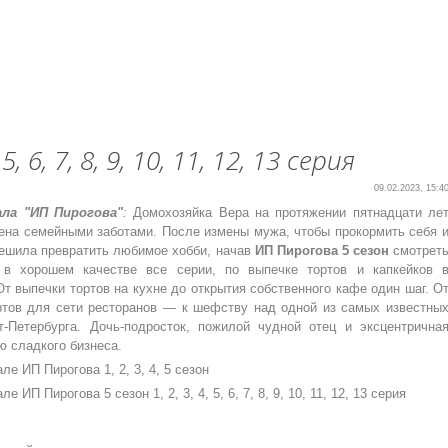
, 6, 7, 8, 9, 10, 11, 12, 13 серия
09.02.2023, 15:4
ала "ИП Пирогова"
:
Домохозяйка Вера на протяжении пятнадцати ле
ена семейными заботами. После измены мужа, чтобы прокормить себя 
ешила превратить любимое хобби, начав
ИП Пирогова 5 сезон
смотрет
 в хорошем качестве все серии, по выпечке тортов и капкейков 
т выпечки тортов на кухне до открытия собственного кафе один шаг. О
ртов для сети ресторанов — к шефству над одной из самых известны
т-Петербурга. Дочь-подросток, пожилой чудной отец и эксцентрична
ю сладкого бизнеса.
ле ИП Пирогова 1, 2, 3, 4, 5 сезон
е ИП Пирогова 5 сезон 1, 2, 3, 4, 5, 6, 7, 8, 9, 10, 11, 12, 13 серия