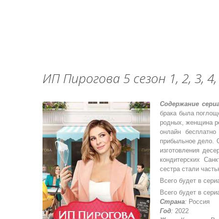
ИП Пирогова 5 сезон 1, 2, 3, 4, 5
Содержание сери
брака была поглощ
родных, женщина р
онлайн бесплатно
прибыльное дело. О
изготовления десе
кондитерских Санк
сестра стали часть
Всего будет в сериа
Всего будет в сериал
Страна
:
Россия
Год
:
2022