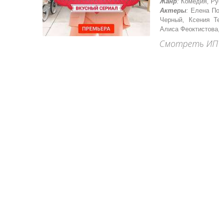
Жанр
:
Комедия, Ру
Актеры
:
Елена По
Черный, Ксения Т
Алиса Феоктистова
Смотреть ИП 