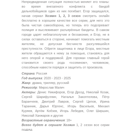
Непредвиденная ситуация полностью меняет его планы:
во время внезапного конфликта с бандой
дальнобойщиков один из них погибает. Егор защищался,
начав сериал
Хозяин 1, 2, 3 сезон
смотреть онлайн
бесплатно в хорошем качестве все серии, для него это
была чистая самооборона, но теперь его подозревает
полиция и выслеживают разъярённые бандиты. В самом
городе царят неблагополучие и беззаконие, и Егор, не в
силах оставаться в стороне, начинает помогать местным
жителям, не допуская бесчинств разгулявшейся
преступности. Обретя защитника в лице Егора, местные
жители обращаются к нему за помощью, становясь для
него опорой и поддержкой. Для горожан главный герой
становится своего рода «хозяином», человеком,
способным навести порядок и защитить от произвола.
Страна
:
Россия
Год выпуска
:
2020 - 2023 - 2025
Жанр
:
драма, триллер, русский
Режиссёр
:
Мирослав Малич
Актеры
:
Денис Никифоров, Егор Дрозд, Николай Козак,
Сергей Шарифуллин, Наталья Закоптелова, Пётр
Баранчеев, Дмитрий Лавров, Сергей Цепов, Ирина
Таранник, Дарья Юргенс, Игорь Васильев, Михаил
Куряев, Артём Кобзев, Игорь Лебедев, Олег Ширшин,
Николай Ханжаров и другие
Возрастные ограничения
: 18+
Всего будет в сериале Хозяин
1, 2 сезон все серии
подряд