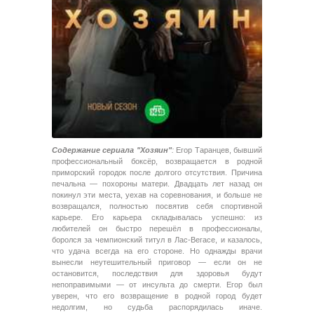
Содержание сериала "Хозяин"
:
Егор Таранцев, бывший
профессиональный боксёр, возвращается в родной
приморский городок после долгого отсутствия. Причина
печальна — похороны матери. Двадцать лет назад он
покинул эти места, уехав на соревнования, и больше не
возвращался, полностью посвятив себя спортивной
карьере. Его карьера складывалась успешно: из
любителей он быстро перешёл в профессионалы,
боролся за чемпионский титул в Лас-Вегасе, и казалось,
что удача всегда на его стороне. Но однажды врачи
вынесли неутешительный приговор — если он не
остановится, последствия для здоровья будут
непоправимыми — от инсульта до смерти. Егор был
уверен, что его возвращение в родной город будет
недолгим, но судьба распорядилась иначе.