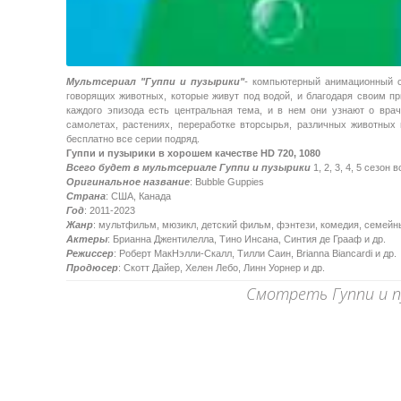
Мультсериал "Гуппи и пузырики"
-
компьютерный анимационный се
говорящих животных, которые живут под водой, и благодаря своим пр
каждого эпизода есть центральная тема, и в нем они узнают о врач
самолетах, растениях, переработке вторсырья, различных животных
бесплатно все серии подряд.
Гуппи и пузырики в хорошем качестве HD 720, 1080
Всего будет в мультсериале Гуппи и пузырики
1, 2, 3, 4, 5 сезон
Оригинальное название
: Bubble Guppies
Страна
: США, Канада
Год
: 2011-2023
Жанр
: мультфильм, мюзикл, детский фильм, фэнтези, комедия, семейн
Актеры
: Брианна Джентилелла, Тино Инсана, Синтия де Грааф и др.
Режиссер
: Роберт МакНэлли-Скалл, Тилли Саин, Brianna Biancardi и др.
Продюсер
: Скотт Дайер, Хелен Лебо, Линн Уорнер и др.
Смотреть Гуппи и п