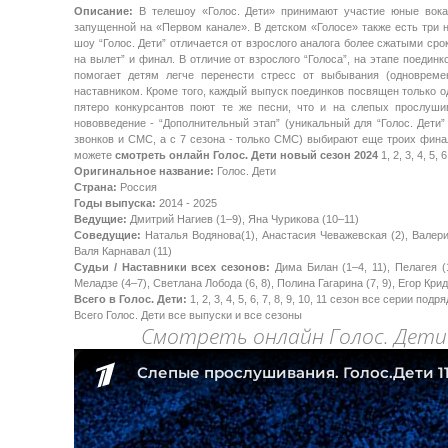
Описание:
В телешоу «Голос. Дети» принимают участие юные вокал
запущенной на «Первом канале». В детском «Голосе» также есть три 
шоу “Голос. Дети” отличается от взрослого аналога более сжатыми ср
на вылет” и финал. В отличие от взрослого “Голоса”, на этапе поедин
помогает детям легче перенести стресс от выбывания (одновреме
наставником. Кроме того, каждый выпуск поединков посвящен только о
пятеро конкурсантов поют те же песни, что и на слепых прослуши
нововведение - “Дополнительный этап” (уникальный для “Голос. Дети
звонков и СМС, а с 7 сезона - только СМС) выбирают еще троих финал
можете
смотреть онлайн Голос. Дети новый сезон 2024
1, 2, 3, 4, 5
Оригинальное название:
Голос. Дети
Страна:
Россия
Годы выпуска:
2014 - 2025
Ведущие:
Дмитрий Нагиев (1–9), Яна Чурикова (10–11)
Соведущие:
Наталья Водянова(1), Анастасия Чеважевская (2), Валерия
Валя Карнавал (11)
Судьи / Наставники всех сезонов:
Дима Билан (1–4, 11), Пелагея (1
Меладзе (4–7), Светлана Лобода (6, 8), Полина Гагарина (7, 9), Егор Кр
Всего в Голос. Дети:
1, 2, 3, 4, 5, 6, 7, 8, 9, 10, 11 сезон все серии подря
Всего Голос. Дети все выпуски и все сезоны
Смотреть онлайн Голос. Дети 