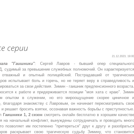
се серии
21.12.2023, 19:0
иала "Гаишники"
:
Сергей Лавров - бывший опер специальног
, судимый за превышение служебных полномочий. Он характеризуетс
 отважный и опытный полицейский. Пострадавший от трагически
вров испытывает боль и горечь, но не теряет веру в справедливость 
ироваться за свои действия. Зимин - гаишник предпенсионного возраста
носится к работе и придерживается позиции "моя хата с краю". Зими
ым опытом в служении, но его мироощущение скорее циничное 
о, благодаря знакомству с Лавровым, он начинает пересматривать сво
 и решает бросить взятки, осознавая важность борьбы с преступностью
ал
Гаишники 1, 2 сезон
смотреть онлайн бесплатно в хорошем качеств
ря на начальный конфликт, вынуждены сотрудничать и проводить мног
то позволяет им постепенно "притереться" друг к другу и разобратьс
вров раскрывает свою трагическую судьбу Зимину, что становитс