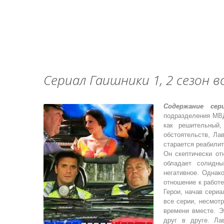
Сериал Гаишники 1, 2 сезон в
Содержание сер
подразделения МВД
как решительный,
обстоятельств, Ла
старается реабилит
Он скептически от
обладает солидн
негативное. Однак
отношение к работе
Герои, начав сери
все серии, несмот
времени вместе. Э
друг в друге. Ла