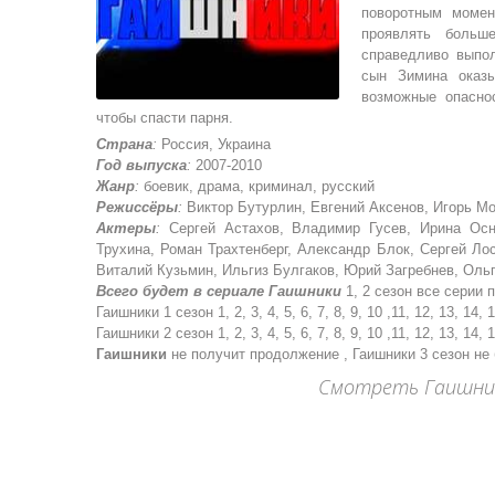
поворотным момен
проявлять больш
справедливо выпол
сын Зимина оказы
возможные опасно
чтобы спасти парня.
Страна
:
Россия, Украина
Год выпуска
:
2007-2010
Жанр
:
боевик, драма, криминал, русский
Режиссёры
:
Виктор Бутурлин, Евгений Аксенов, Игорь М
Актеры
:
Сергей Астахов, Владимир Гусев, Ирина Осно
Трухина, Роман Трахтенберг, Александр Блок, Сергей Ло
Виталий Кузьмин, Ильгиз Булгаков, Юрий Загребнев, Ольг
Всего будет в сериале Гаишники
1, 2 сезон все серии 
Гаишники 1 сезон 1, 2, 3, 4, 5, 6, 7, 8, 9, 10 ,11, 12, 13, 14,
Гаишники 2 сезон 1, 2, 3, 4, 5, 6, 7, 8, 9, 10 ,11, 12, 13, 14,
Гаишники
не получит продолжение , Гаишники 3 сезон не
Смотреть Гаишники