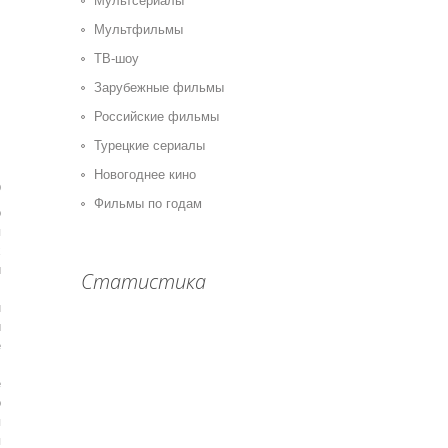
Мультсериалы
Мультфильмы
ТВ-шоу
Зарубежные фильмы
Российские фильмы
Турецкие сериалы
Новогоднее кино
0
Фильмы по годам
о
я
х
и
Статистика
.
н
и
е
.
е
о
я
я