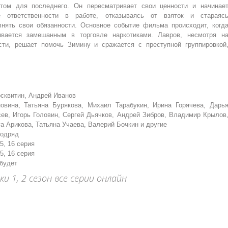
том для последнего. Он пересматривает свои ценности и начинае
е ответственности в работе, отказываясь от взяток и стараяс
нять свои обязанности. Основное событие фильма происходит, когд
вается замешанным в торговле наркотиками. Лавров, несмотря н
сти, решает помочь Зимину и сражается с преступной группировкой
осквитин, Андрей Иванов
вина, Татьяна Бурякова, Михаил Тарабукин, Ирина Горячева, Дарь
сев, Игорь Головин, Сергей Дьячков, Андрей Зибров, Владимир Крылов
а Арикова, Татьяна Учаева, Валерий Бочкин и другие
подряд
 15, 16 серия
 15, 16 серия
 будет
 1, 2 сезон все серии онлайн