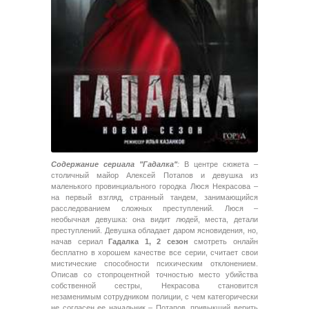
Содержание сериала "Гадалка"
:
В центре сюжета –
столичный майор Алексей Потапов и девушка из
маленького провинциального городка Люся Некрасова –
на первый взгляд, странный тандем, занимающийся
расследованием сложных преступлений. Люся –
необычная девушка: она видит людей, места, детали
преступлений. Девушка обладает даром ясновидения, но,
начав сериал
Гадалка 1, 2 сезон
смотреть онлайн
бесплатно в хорошем качестве все серии, считает свои
мистические способности психическим отклонением.
Описав со стопроцентной точностью место убийства
собственной сестры, Некрасова становится
незаменимым сотрудником полиции, с чем категорически
не согласен ее начальник – Потапов, привыкший верить