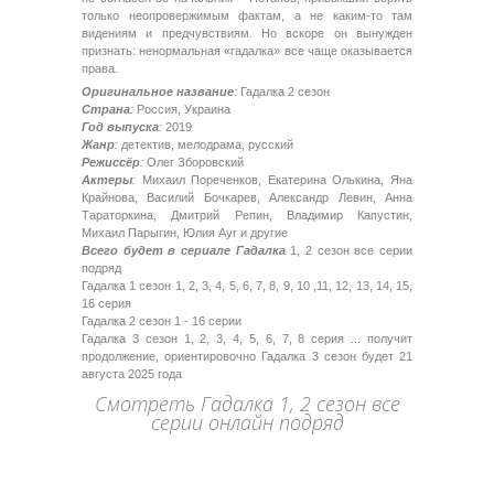
только неопровержимым фактам, а не каким-то там
видениям и предчувствиям. Но вскоре он вынужден
признать: ненормальная «гадалка» все чаще оказывается
права.
Оригинальное название
:
Гадалка 2 сезон
Страна
:
Россия, Украина
Год выпуска
:
2019
Жанр
:
детектив, мелодрама, русский
Режиссёр
:
Олег Зборовский
Актеры
:
Михаил Пореченков, Екатерина Олькина, Яна
Крайнова, Василий Бочкарев, Александр Левин, Анна
Тараторкина, Дмитрий Репин, Владимир Капустин,
Михаил Парыгин, Юлия Ауг и другие
Всего будет в сериале Гадалка
1, 2 сезон все серии
подряд
Гадалка 1 сезон 1, 2, 3, 4, 5, 6, 7, 8, 9, 10 ,11, 12, 13, 14, 15,
16 серия
Гадалка 2 сезон 1 - 16 серии
Гадалка 3 сезон 1, 2, 3, 4, 5, 6, 7, 8 серия ... получит
продолжение, ориентировочно Гадалка 3 сезон будет 21
августа 2025 года
Смотреть Гадалка 1, 2 сезон все
серии онлайн подряд