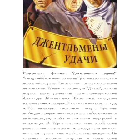
Содержание фильма "Джентльмены удачи":
Заведующий детсадом по имени Трошкин оказывается в
непростой ситуации. Его внешность невероятно похожа
на известного бандита с прозвищем "Доцент", который
недавно украл уникальный шлем, принадлежавший
Александру Македонскому. Из-за этой совпадения
милиция решает внедрить Трошкина в воровскую среду,
чтобы вычислить настоящего злодея. Трошкину
необходимо старательно постараться изображать своего
двойника-злодея, чтобы не вызывать подозрений у
окружающих. Он берется за выполнение своей новой
роли с таким энтузиазмом, что иногда сам начинает
испытывать ужас от своего собственного мастерства. Он
становится настолько искусным в своей новой