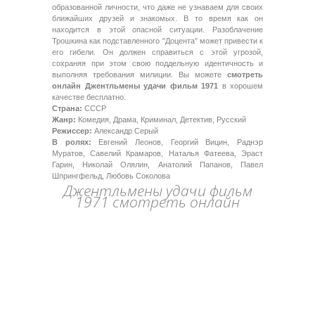
образованной личности, что даже не узнаваем для своих
ближайших друзей и знакомых. В то время как он
находится в этой опасной ситуации. Разоблачение
Трошкина как подставленного "Доцента" может привести к
его гибели. Он должен справиться с этой угрозой,
сохраняя при этом свою поддельную идентичность и
выполняя требования милиции. Вы можете
смотреть
онлайн Джентльмены удачи фильм 1971
в хорошем
качестве бесплатно.
Страна:
СССР
Жанр:
Комедия, Драма, Криминал, Детектив, Русский
Режиссер:
Александр Серый
В ролях:
Евгений Леонов, Георгий Вицин, Раднэр
Муратов, Савелий Крамаров, Наталья Фатеева, Эраст
Гарин, Николай Олялин, Анатолий Папанов, Павел
Шпрингфельд, Любовь Соколова
Джентльмены удачи фильм
1971 смотреть онлайн