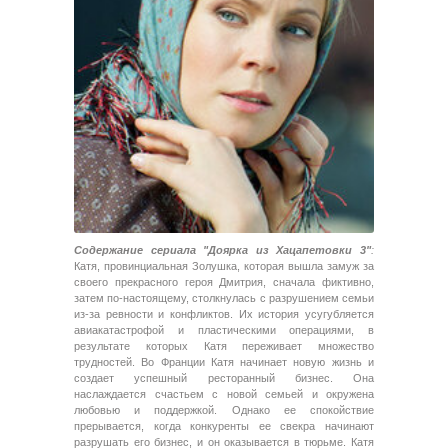
Содержание сериала "Доярка из Хацапетовки 3"
:
Катя, провинциальная Золушка, которая вышла замуж за
своего прекрасного героя Дмитрия, сначала фиктивно,
затем по-настоящему, столкнулась с разрушением семьи
из-за ревности и конфликтов. Их история усугубляется
авиакатастрофой и пластическими операциями, в
результате которых Катя переживает множество
трудностей. Во Франции Катя начинает новую жизнь и
создает успешный ресторанный бизнес. Она
наслаждается счастьем с новой семьей и окружена
любовью и поддержкой. Однако ее спокойствие
прерывается, когда конкуренты ее свекра начинают
разрушать его бизнес, и он оказывается в тюрьме. Катя