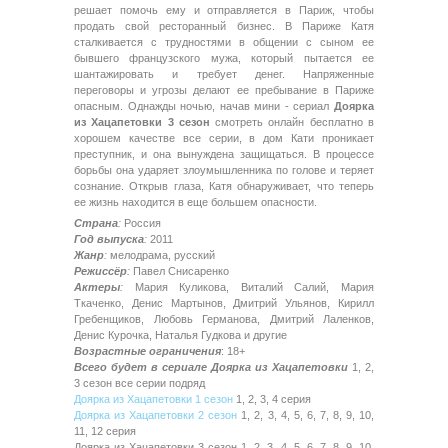
решает помочь ему и отправляется в Париж, чтобы
продать свой ресторанный бизнес. В Париже Катя
сталкивается с трудностями в общении с сыном ее
бывшего французского мужа, который пытается ее
шантажировать и требует денег. Напряженные
переговоры и угрозы делают ее пребывание в Париже
опасным. Однажды ночью, начав мини - сериал
Доярка
из Хацапетовки 3 сезон
смотреть онлайн бесплатно в
хорошем качестве все серии, в дом Кати проникает
преступник, и она вынуждена защищаться. В процессе
борьбы она ударяет злоумышленника по голове и теряет
сознание. Открыв глаза, Катя обнаруживает, что теперь
ее жизнь находится в еще большем опасности.
Страна
:
Россия
Год выпуска
:
2011
Жанр
:
мелодрама, русский
Режиссёр
:
Павел Снисаренко
Актеры
:
Мария Куликова, Виталий Салий, Мария
Ткаченко, Денис Мартынов, Дмитрий Ульянов, Кирилл
Гребенщиков, Любовь Германова, Дмитрий Лаленков,
Денис Курочка, Наталья Гудкова и другие
Возрастные ограничения
: 18+
Всего будет в сериале Доярка из Хацапетовки
1, 2,
3 сезон все серии подряд
Доярка из Хацапетовки 1 сезон
1, 2, 3, 4 серия
Доярка из Хацапетовки 2 сезон
1, 2, 3, 4, 5, 6, 7, 8, 9, 10,
11, 12 серия
Доярка из Хацапетовки 3 сезон 1, 2, 3, 4, 5, 6, 7, 8, 9, 10,