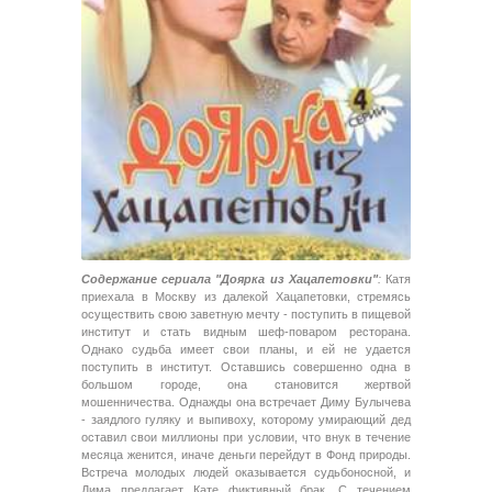
Содержание сериала "Доярка из Хацапетовки"
:
Катя
приехала в Москву из далекой Хацапетовки, стремясь
осуществить свою заветную мечту - поступить в пищевой
институт и стать видным шеф-поваром ресторана.
Однако судьба имеет свои планы, и ей не удается
поступить в институт. Оставшись совершенно одна в
большом городе, она становится жертвой
мошенничества. Однажды она встречает Диму Булычева
- заядлого гуляку и выпивоху, которому умирающий дед
оставил свои миллионы при условии, что внук в течение
месяца женится, иначе деньги перейдут в Фонд природы.
Встреча молодых людей оказывается судьбоносной, и
Дима предлагает Кате фиктивный брак. С течением