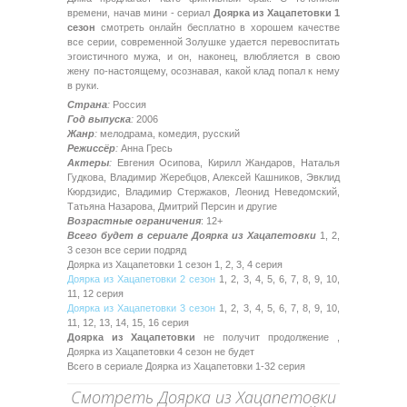
времени, начав мини - сериал
Доярка из Хацапетовки 1
сезон
смотреть онлайн бесплатно в хорошем качестве
все серии, современной Золушке удается перевоспитать
эгоистичного мужа, и он, наконец, влюбляется в свою
жену по-настоящему, осознавая, какой клад попал к нему
в руки.
Страна
:
Россия
Год выпуска
:
2006
Жанр
:
мелодрама, комедия, русский
Режиссёр
:
Анна Гресь
Актеры
:
Евгения Осипова, Кирилл Жандаров, Наталья
Гудкова, Владимир Жеребцов, Алексей Кашников, Эвклид
Кюрдзидис, Владимир Стержаков, Леонид Неведомский,
Татьяна Назарова, Дмитрий Персин и другие
Возрастные ограничения
: 12+
Всего будет в сериале Доярка из Хацапетовки
1, 2,
3 сезон все серии подряд
Доярка из Хацапетовки 1 сезон 1, 2, 3, 4 серия
Доярка из Хацапетовки 2 сезон
1, 2, 3, 4, 5, 6, 7, 8, 9, 10,
11, 12 серия
Доярка из Хацапетовки 3 сезон
1, 2, 3, 4, 5, 6, 7, 8, 9, 10,
11, 12, 13, 14, 15, 16 серия
Доярка из Хацапетовки
не получит продолжение ,
Доярка из Хацапетовки 4 сезон не будет
Всего в сериале Доярка из Хацапетовки 1-32 серия
Смотреть Доярка из Хацапетовки