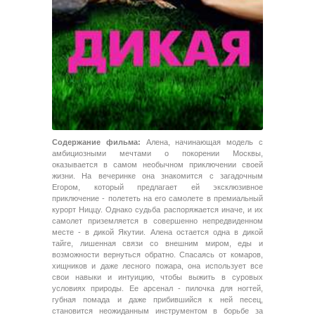
Содержание фильма:
Алена, начинающая модель с
амбициозными мечтами о покорении Москвы,
оказывается в самом необычном приключении своей
жизни. На вечеринке она знакомится с загадочным
Егором, который предлагает ей эксклюзивное
приключение - полететь на его самолете в премиальный
курорт Ниццу. Однако судьба распоряжается иначе, и их
самолет приземляется в совершенно непредвиденном
месте - в дикой Якутии. Алена остается одна в дикой
тайге, лишенная связи со внешним миром, еды и
возможности вернуться обратно. Спасаясь от комаров,
хищников и даже лесного пожара, она использует все
свои навыки и интуицию, чтобы выжить в суровых
условиях природы. Ее арсенал - пилочка для ногтей,
губная помада и даже прибившийся к ней песец,
становится неожиданным инструментом в борьбе за