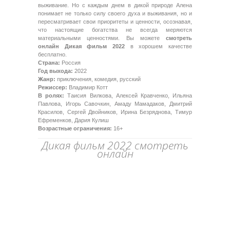
выживание. Но с каждым днем в дикой природе Алена
понимает не только силу своего духа и выживания, но и
пересматривает свои приоритеты и ценности, осознавая,
что настоящие богатства не всегда меряются
материальными ценностями. Вы можете
смотреть
онлайн Дикая фильм 2022
в хорошем качестве
бесплатно.
Страна:
Россия
Год выхода:
2022
Жанр:
приключения, комедия, русский
Режиссер:
Владимир Котт
В ролях:
Таисия Вилкова, Алексей Кравченко, Ильяна
Павлова, Игорь Савочкин, Амаду Мамадаков, Дмитрий
Красилов, Сергей Двойников, Ирина Безряднова, Тимур
Ефременков, Дария Кулиш
Возрастные ограничения:
16+
Дикая фильм 2022 смотреть
онлайн