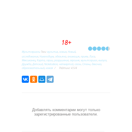
18+
Мультсериалы
Теги
:
мультик
,
новые
,
Новый
,
исследование
,
Никелодиум
,
обезьяна
,
анимация
,
прием
,
Лиса
,
Мексиканец
,
Карта
,
серии
,
разрушение
,
героиня
,
мультсериал
,
выпуск
,
Дружба
,
Детский
,
Nickelodeon
,
четвертой
,
сезон
,
Стены
,
девочка
,
образовательный
,
новая
Рейтинг
:
4.5
/
4
Добавлять комментарии могут только
зарегистрированные пользователи.