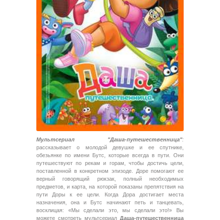
Мультсериал "Даша-путешественница"
:
рассказывает о молодой девушке и ее спутнике,
обезьянке по имени Бутс, которые всегда в пути. Они
путешествуют по рекам и горам, чтобы достичь цели,
поставленной в конкретном эпизоде. Доре помогают ее
верный говорящий рюкзак, полный необходимых
предметов, и карта, на которой показаны препятствия на
пути Доры к ее цели. Когда Дора достигает места
назначения, она и Бутс начинают петь и танцевать,
восклицая: «Мы сделали это, мы сделали это!» Вы
можете смотреть мультсериал
Даша-путешественница