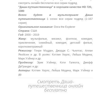
смотреть онлайн бесплатно все серии подряд.
"Даша-путешественница" в хорошем качестве HD 720,
1080
Всего будет в мультсериале Даша
путешественница
1 сезон все серии подряд (1-167
серия)
Оригинальное название
: Dora the Explorer
Страна
: США
Год
: 2000 - 2019
Жанр
: мультфильм, мюзикл, фэнтези, комедия,
приключения, семейный, комедия, детский фильм,
короткометражный
Режиссер
: Генри Мэдден, Джордж С. Чьялтас, Аллан
Якобсен и др. В ролях: Кэтлин Херлс, Лейша Медина,
Марк Уэйнер и др.
Продюсер
: Эрик Уэйнер, Кэти Галеота, Джефф
ДеГрандис и др.
Актеры
: Кэтлин Херлс, Лейша Медина, Марк Уэйнер и
др.
Смотреть Даша-
путешественница онлайн
бесплатно