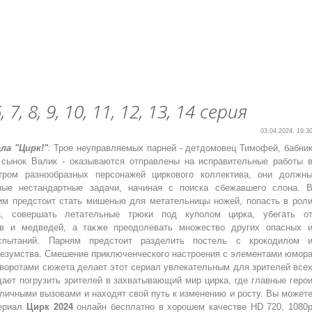
 7, 8, 9, 10, 11, 12, 13, 14 серия
03.04.2024, 19:3
ла "Цирк!"
:
Трое неуправляемых парней - детдомовец Тимофей, бабни
 сынок Валик - оказываются отправлены на исправительные работы 
тром разнообразных персонажей циркового коллектива, они должн
ные нестандартные задачи, начиная с поиска сбежавшего слона. 
им предстоит стать мишенью для метательницы ножей, попасть в рол
а, совершать летательные трюки под куполом цирка, убегать о
ов и медведей, а также преодолевать множество других опасных 
спытаний. Парням предстоит разделить постель с крокодилом 
безумства. Смешение приключенческого настроения с элементами юмор
воротами сюжета делает этот сериал увлекательным для зрителей все
ает погрузить зрителей в захватывающий мир цирка, где главные геро
личными вызовами и находят свой путь к изменению и росту. Вы может
сериал
Цирк 2024
онлайн бесплатно в хорошем качестве HD 720, 1080