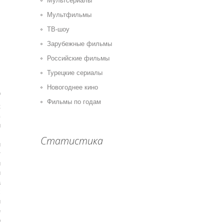
Мультсериалы
Мультфильмы
ТВ-шоу
Зарубежные фильмы
Российские фильмы
Турецкие сериалы
Новогоднее кино
0
Фильмы по годам
к
в
ы
В
Статистика
и
т
и
и
а
х
и
е
p